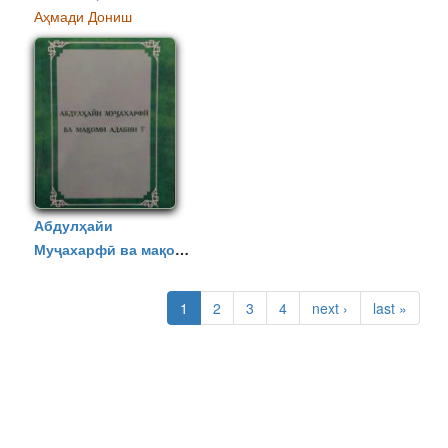
Аҳмади Дониш
Абдулҳайи
Муҷахарфӣ ва мақоми
адабии ӯ
СТРАНИЦЫ
1
2
3
4
next ›
last »