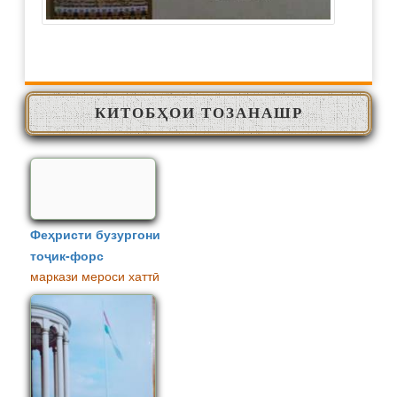
КИТОБҲОИ ТОЗАНАШР
Феҳристи бузургони
тоҷик-форс
маркази мероси хаттӣ