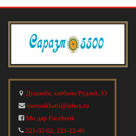
Душанбе, хиёбони Рӯдакӣ, 33
merosikhatti@inbox.ru
Мо дар Facebook
221-32-02, 221-22-40