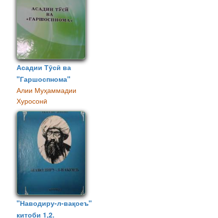
Асадии Тӯсӣ ва
"Гаршоспнома"
Алии Муҳаммадии
Хуросонӣ
"Наводиру-л-вақоеъ"
китоби 1,2.