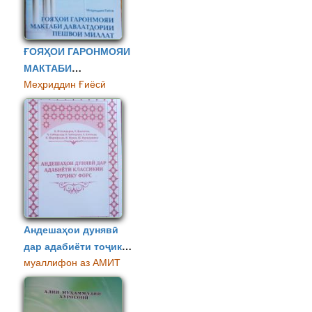
ҒОЯҲОИ ГАРОНМОЯИ
МАКТАБИ
Меҳриддин Ғиёсӣ
ДАВЛАТДОРИИ
ПЕШВОИ МИЛЛАТ
Андешаҳои дунявӣ
дар адабиёти тоҷику
муаллифон аз АМИТ
форс