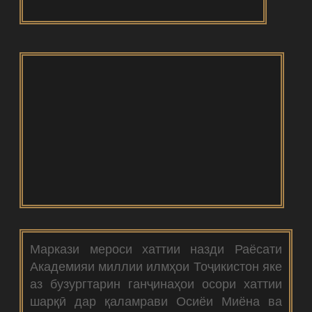
Маркази мероси хаттии назди Раёсати
Академияи миллии илмҳои Тоҷикистон яке
аз бузургтарин ганҷинаҳои осори хаттии
шарқӣ дар қаламрави Осиёи Миёна ва