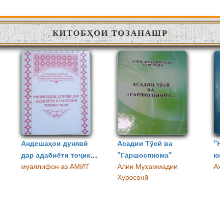
КИТОБҲОИ ТОЗАНАШР
Андешаҳои дунявӣ
Асадии Тӯсӣ ва
"
дар адабиёти тоҷику
"Гаршоспнома"
к
муаллифон аз АМИТ
Алии Муҳаммадии
А
форс
Хуросонӣ