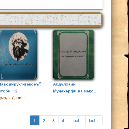
Наводиру-л-вақоеъ"
Абдулҳайи
итоби 1,2.
Муҷахарфӣ ва мақоми
ҳмади Дониш
адабии ӯ
1
2
3
4
next ›
last »