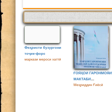
Феҳристи бузургони
тоҷик-форс
маркази мероси хаттӣ
ҒОЯҲОИ ГАРОНМОЯИ
МАКТАБИ
Меҳриддин Ғиёсӣ
ДАВЛАТДОРИИ
ПЕШВОИ МИЛЛАТ
СТРАНИЦЫ