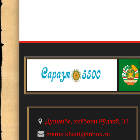
Душанбе, хиёбони Рӯдакӣ, 33
merosikhatti@inbox.ru