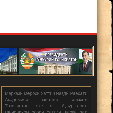
Маркази мероси хаттии назди Раёсати
Академияи миллии илмҳои
Тоҷикистон яке аз бузургтарин
ганҷинаҳои осори хаттии шарқӣ дар