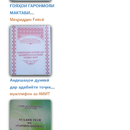
ҒОЯҲОИ ГАРОНМОЯИ
МАКТАБИ
Меҳриддин Ғиёсӣ
ДАВЛАТДОРИИ
ПЕШВОИ МИЛЛАТ
Андешаҳои дунявӣ
дар адабиёти тоҷику
муаллифон аз АМИТ
форс