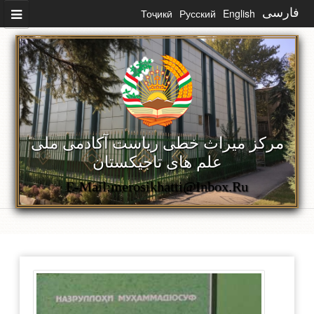
رفتن به محتوای اصلی
فارسی
English
Русский
Тоҷикӣ
مرکز میراث خطی ریاست آکادمی ملی
علم های تاجیکستان
E-Mail:merosikhatti@inbox.ru