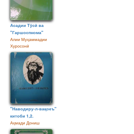
Асадии Тӯсӣ ва
"Гаршоспнома"
Алии Муҳаммадии
Хуросонӣ
"Наводиру-л-вақоеъ"
китоби 1,2.
Аҳмади Дониш