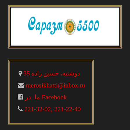
دوشنبه، حسین زاده 35
merosikhatti@inbox.ru
ما در Facebook
221-32-02, 221-22-40