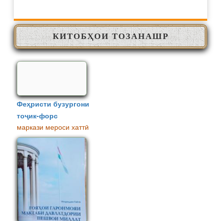
КИТОБҲОИ ТОЗАНАШР
Феҳристи бузургони
тоҷик-форс
маркази мероси хаттӣ