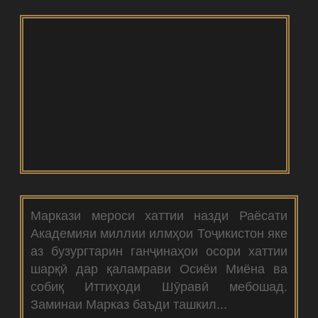
Маркази мероси хаттии назди Раёсати
Академияи миллии илмҳои Тоҷикистон яке
аз бузургтарин ганҷинаҳои осори хаттии
шарқӣ дар қаламрави Осиёи Миёна ва
собиқ Иттиҳоди Шӯравӣ мебошад.
Заминаи Марказ баъди ташкил...