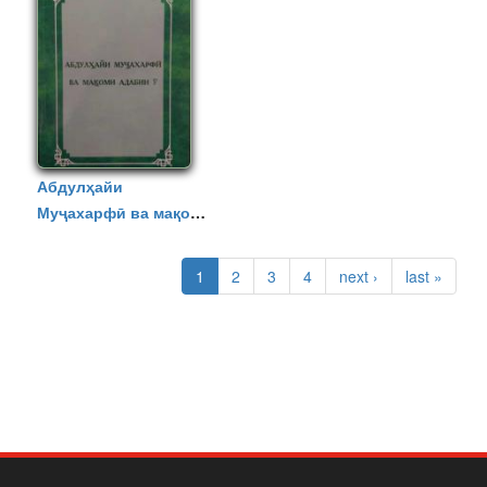
Абдулҳайи
Муҷахарфӣ ва мақоми
адабии ӯ
صفحه‌ها
1
2
3
4
next ›
last »