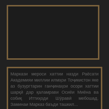
Маркази мероси хаттии назди Раёсати
Академияи миллии илмҳои Тоҷикистон яке
аз бузургтарин ганҷинаҳои осори хаттии
шарқӣ дар қаламрави Осиёи Миёна ва
собиқ Иттиҳоди Шӯравӣ мебошад.
Заминаи Марказ баъди ташкил...