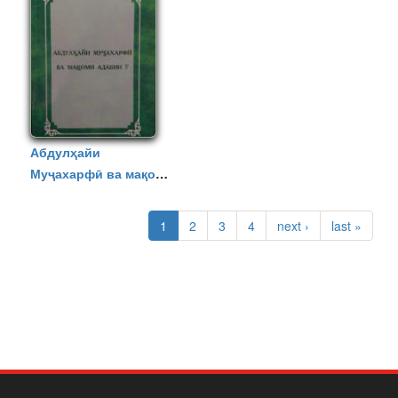
Абдулҳайи
Муҷахарфӣ ва мақоми
адабии ӯ
صفحه‌ها
1
2
3
4
next ›
last »