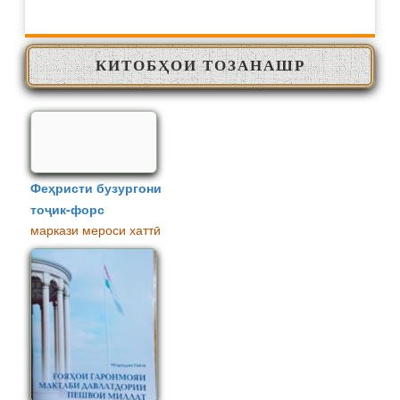
КИТОБҲОИ ТОЗАНАШР
Феҳристи бузургони
тоҷик-форс
маркази мероси хаттӣ