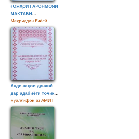
ҒОЯҲОИ ГАРОНМОЯИ
МАКТАБИ
Меҳриддин Ғиёсӣ
ДАВЛАТДОРИИ
ПЕШВОИ МИЛЛАТ
Андешаҳои дунявӣ
дар адабиёти тоҷику
муаллифон аз АМИТ
форс