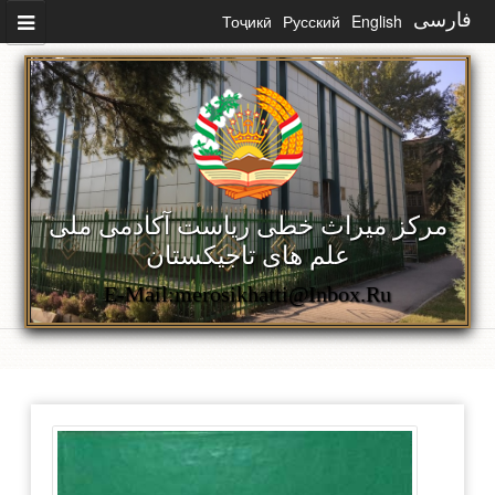
رفتن به محتوای اصلی
فارسی
English
Русский
Тоҷикӣ
مرکز میراث خطی ریاست آکادمی ملی
علم های تاجیکستان
E-Mail:merosikhatti@inbox.ru