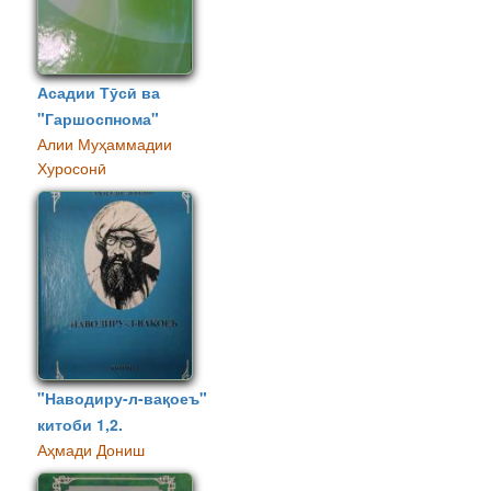
Асадии Тӯсӣ ва
"Гаршоспнома"
Алии Муҳаммадии
Хуросонӣ
"Наводиру-л-вақоеъ"
китоби 1,2.
Аҳмади Дониш