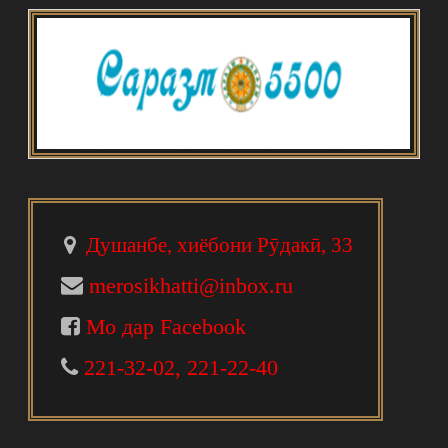
Душанбе, хиёбони Рӯдакӣ, 33
merosikhatti@inbox.ru
Мо дар Facebook
221-32-02, 221-22-40