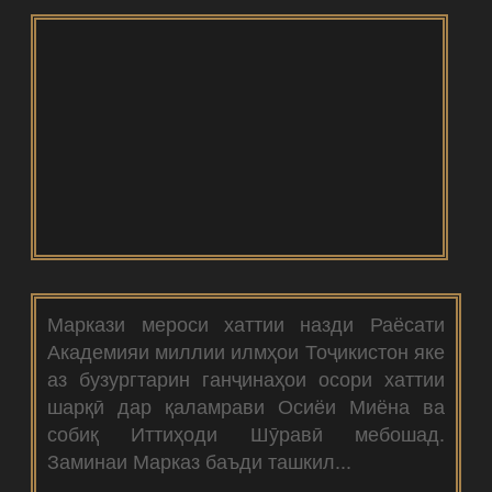
Маркази мероси хаттии назди Раёсати
Академияи миллии илмҳои Тоҷикистон яке
аз бузургтарин ганҷинаҳои осори хаттии
шарқӣ дар қаламрави Осиёи Миёна ва
собиқ Иттиҳоди Шӯравӣ мебошад.
Заминаи Марказ баъди ташкил...