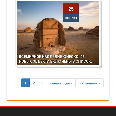
25
25
СЕН, 2023
СЕН, 2023
ВСЕМИРНОЕ НАСЛЕДИЕ ЮНЕСКО: 42
НОВЫХ ОБЪЕКТА ВКЛЮЧЕНЫ В СПИСОК
ВСЕМИРНОГО НАСЛЕДИЯ
СТРАНИЦЫ
1
2
3
следующая ›
последняя »