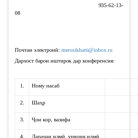
935-62-13-
08
Почтаи электронӣ:
merosikhatti@inbox.ru
Дархост барои иштирок дар конференсия:
1.
Ному насаб
2.
Шаҳр
3.
Ҷои кор, вазифа
4.
Дараҷаи илмӣ, унвони илмӣ