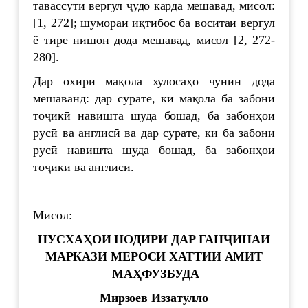
тавассути вергул ҷудо карда мешавад, мисол:
[1, 272]; шумораи иқтибос ба воситаи вергул
ё тире нишон дода мешавад, мисол [2, 272-
280].
Дар охири мақола хулосаҳо чунин дода
мешаванд: дар сурате, ки мақола ба забони
тоҷикӣ навишта шуда бошад, ба забонҳои
русӣ ва англисӣ ва дар сурате, ки ба забони
русӣ навишта шуда бошад, ба забонҳои
тоҷикӣ ва англисӣ.
Мисол:
НУСХАҲОИ НОДИРИ ДАР ГАНҶИНАИ
МАРКАЗИ МЕРОСИ ХАТТИИ АМИТ
МАҲФУЗБУДА
Мирзоев Иззатулло