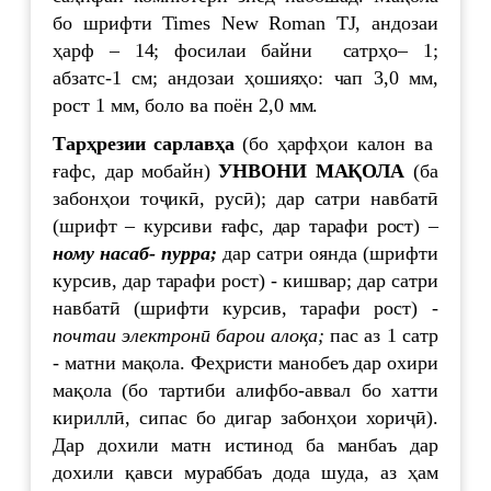
бо шрифти Times New Roman TJ, андозаи
ҳарф – 14; фосилаи байни сатрҳо– 1;
абзатс-1 см; андозаи ҳошияҳо: чап 3,0 мм,
рост 1 мм, боло ва поён 2,0 мм.
Тарҳрезии сарлавҳа
(бо ҳарфҳои калон ва
ғафс, дар мобайн)
УНВОНИ МАҚОЛА
(ба
забонҳои тоҷикӣ, русӣ); дар сатри навбатӣ
(шрифт – курсиви ғафс, дар тарафи рост) –
ному насаб- пурра;
дар сатри оянда (шрифти
курсив, дар тарафи рост) - кишвар; дар сатри
навбатӣ (шрифти курсив, тарафи рост) -
почтаи электронӣ барои алоқа;
пас аз 1 сатр
- матни мақола. Феҳристи манобеъ дар охири
мақола (бо тартиби алифбо-аввал бо хатти
кириллӣ, сипас бо дигар забонҳои хориҷӣ).
Дар дохили матн истинод ба манбаъ дар
дохили қавси мураббаъ дода шуда, аз ҳам