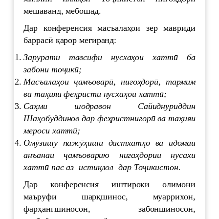
мешаванд, мебошад.
Дар конференсия масъалаҳои зер мавриди
баррасӣ қарор мегиранд:
Зарурати тавсифи нусхаҳои хаттӣ ба
забони тоҷикӣ;
Масъалаҳои ҷамъоварӣ, нигоҳдорӣ, тармим
ва таҳияи феҳристи нусхаҳои хаттӣ;
Саҳми шодравон Сайиднуриддин
Шаҳобуддинов дар феҳристнигорӣ ва таҳияи
мероси хаттӣ;
Омӯзишу пажӯҳиши дастхатҳо ва идомаи
анъанаи ҷамъоварию нигаҳдории нусахи
хаттӣ пас аз истиқлол дар Тоҷикистон.
Дар конференсия иштироки олимони
маъруфи шарқшинос, муаррихон,
фарҳангшиносон, забоншиносон,