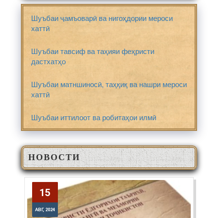
Шуъбаи ҷамъоварӣ ва нигоҳдории мероси
хаттӣ
Шуъбаи тавсиф ва таҳияи феҳристи
дастхатҳо
Шуъбаи матншиносӣ, таҳқиқ ва нашри мероси
хаттӣ
Шуъбаи иттилоот ва робитаҳои илмӣ
НОВОСТИ
15
15
АВГ, 2024
АВГ, 2024