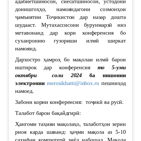
адабиётшиносон, сиёсатшиносон, устодони
донишгоҳҳо, намояндагони созмонҳои
ҷамъиятии Тоҷикистон дар назар дошта
шудааст. Мутахассисони бурунмарзӣ низ
метавонанд дар кори конференсия бо
суханронию гузориши илмӣ ширкат
намоянд.
Дархостро ҳамроҳ бо мақолаи илмӣ барои
иштирок дар конференсия
то 5-уми
октябри соли 2024
ба нишонии
электронии
merosikhatti@inbox.ru
пешниҳод
намоед.
Забони кории конференсия: тоҷикӣ ва русӣ.
Талабот барои бақайдгирӣ:
Ҳангоми таҳияи мақолаҳо, талаботҳои зерин
риоя карда шаванд: ҳаҷми мақола аз 5-10
саҳифаи компютерӣ зиёд набошад. Мақола