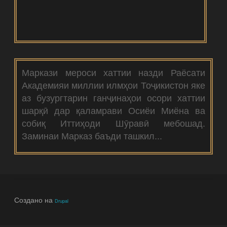
Маркази мероси хаттии назди Раёсати
Академияи миллии илмҳои Тоҷикистон яке
аз бузургтарин ганҷинаҳои осори хаттии
шарқӣ дар қаламрави Осиёи Миёна ва
собиқ Иттиҳоди Шӯравӣ мебошад.
Заминаи Марказ баъди ташкил...
Создано на
Drupal