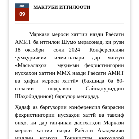
авг
МАКТУБИ ИТТИЛООТӢ
09
supervisor
5492
Маркази мероси хаттии назди Раёсати
АМИТ ба иттилои Шумо мерасонад, ки рӯзи
18 октябри соли 2024 Конференсияи
ҷумҳуриявии илмӣ-назарӣ дар мавзуи
«Масъалаҳои муҳимми феҳристнигории
нусхаҳои хаттии ММХ назди Раёсати АМИТ
ва ҳифзи мероси хаттӣ» (бахшида ба 80-
солагии шодравон Сайиднуриддин
Шаҳобиддинов) баргузор мегардад.
Ҳадаф аз баргузории конференсия баррасии
феҳристнигории нусхаҳои хаттӣ ва тавсиф
онҳо, ки дар ганҷинаи дастхатҳои Маркази
мероси хаттии назди Раёсати Академияи
миллии илмҳои Тоҷикистон нигоҳдорӣ