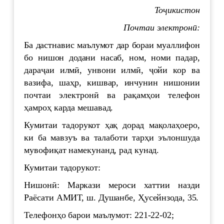
Тоҷикистон
Почтаи электронӣ:
Ба дастнавис маълумот дар бораи муаллифон
бо нишон додани насаб, ном, номи падар,
дараҷаи илмӣ, унвони илмӣ, ҷойи кор ва
вазифа, шаҳр, кишвар, инчунин нишонии
почтаи электронӣ ва рақамҳои телефон
ҳамроҳ карда мешавад.
Кумитаи тадорукот ҳақ дорад мақолаҳоеро,
ки ба мавзуъ ва талаботи тарҳи эълоншуда
мувофиқат намекунанд, рад кунад.
Кумитаи тадорукот:
Нишонӣ: Маркази мероси хаттии назди
Раёсати АМИТ, ш. Душанбе, Ҳусейнзода, 35.
Телефонҳо барои маълумот: 221-22-02;