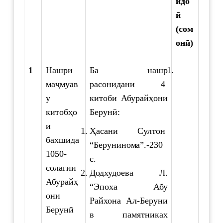
идо
ӣ
(сом
онӣ)
1
Нашри
Ба нашр
маҷмуав
расонидани 4
у
китоби Абурайҳони
китобҳо
Берунӣ:
и
Ҳасани Султон
бахшида
“Берунинома”.-230
1050-
с.
солагии
Додхудоева Л.
Абурайҳ
“Эпоха Абу
они
Райхона Ал-Беруни
Берунӣ
в памятниках