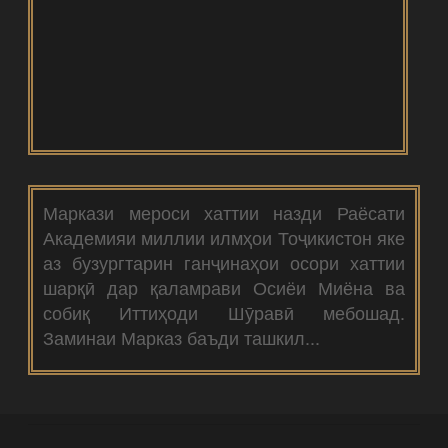
Маркази мероси хаттии назди Раёсати
Академияи миллии илмҳои Тоҷикистон яке
аз бузургтарин ганҷинаҳои осори хаттии
шарқӣ дар қаламрави Осиёи Миёна ва
собиқ Иттиҳоди Шӯравӣ мебошад.
Заминаи Марказ баъди ташкил...