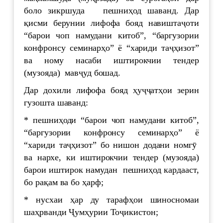
боло зикршуда пешниҳод шаванд. Дар
қисми берунии лифофа бояд навиштаҷоти
“барои чоп намудани китоб”, “баргузории
конфронсу семинарҳо” ё “хариди таҷҳизот”
ва ному насаби иштирокчии тендер
(музояда) мавҷуд бошад.
Дар дохили лифофа бояд ҳуҷҷатҳои зерин
гузошта шаванд:
* пешниҳоди “барои чоп намудани китоб”,
“баргузории конфронсу семинарҳо” ё
“хариди таҷҳизот” бо нишон додани номгӯ
ва нархе, ки иштирокчии тендер (музояда)
барои иштирок намудан пешниҳод кардааст,
бо рақам ва бо ҳарф;
* нусхаи ҳар ду тарафҳои шиносномаи
шаҳрванди Ҷумҳурии Тоҷикистон;