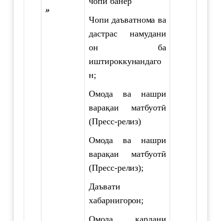
чопи банер
»
Чопи даъватнома ва
дастрас намудани
он ба
иштироккунандаго
н;
Омода ва нашри
варақаи матбуотӣ
(Пресс-релиз)
Омода ва нашри
варақаи матбуотӣ
(Пресс-релиз);
Даъвати
хабарнигорон;
Омода кардани