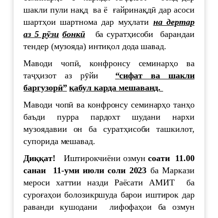
шакли пули нақд ва ё ғайринақдӣ дар асоси
шартҳои шартнома дар муҳлати
на дертар
аз 5 р
ӯ
зи
бонк
ӣ
ба суратҳисоби барандаи
тендер (музояда) интиқол дода шавад.
Маводи чопӣ, конфронсу семинарҳо ва
таҷҳизот аз рӯйи
“
сифат ва шакли
баргузор
ӣ
”
қабул карда мешаванд.
Маводи чопӣ ва конфронсу семинарҳо танҳо
баъди пурра пардохт шудани нархи
музоядавии он ба суратҳисоби ташкилот,
супорида мешавад.
Ди
ққ
ат
!
Иштирокчиёни озмун
соати 11.00
санаи 1
1
-уми
июли
соли 202
3
ба Маркази
мероси хаттии назди Раёсати АМИТ ба
суроғаҳои болозикршуда барои иштирок дар
раванди кушодани лифофаҳои ба озмун