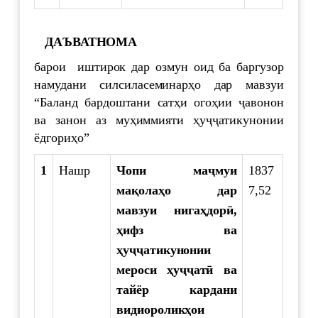
ДАЪВАТНОМА
барои иштирок дар озмун оид ба баргузор
намудани силсиласеминарҳо дар мавзуи
“Баланд бардоштани сатҳи огоҳии ҷавонон
ва занон аз муҳиммияти ҳуҷҷатикунонии
ёдгориҳо”
1
Нашр
Чопи маҷмуи
1837
мақолаҳо дар
7,52
мавзуи нигаҳдорӣ,
ҳифз ва
ҳуҷҷатикунонии
мероси ҳуҷҷатӣ ва
тайёр кардани
видиороликҳои