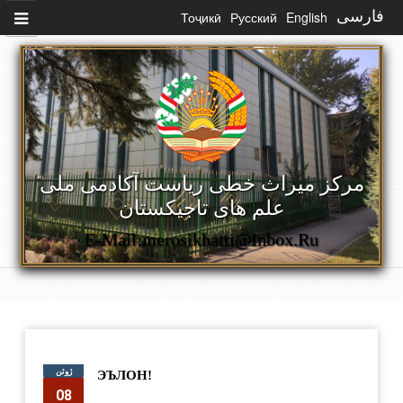
رفتن به محتوای اصلی
فارسی
English
Русский
Тоҷикӣ
مرکز میراث خطی ریاست آکادمی ملی
علم های تاجیکستان
E-Mail:merosikhatti@inbox.ru
ژوئن
ЭЪЛОН!
08
supervisor
7117