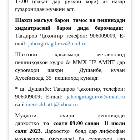
17.00 (фақат дар рӯзҳои корӣ) аз назар
гузаронидан мумкин аст.
Шахси масъул барои тамос ва пешни
ҳ
оди
хидматрасон
ӣ
барои
дида
баромадан
:
Тагдиров Ҷаҳонгир телефон: 906009009, E-
mail:
jahongirtagdirov@mail.ru
Шахсони ҳавасманд метавонанд
пешниҳодҳои худро ба ММХ НР АМИТ дар
суроғаҳои шаҳри Душанбе, кӯчаи
Ҳусейнзода, 35 пешниҳод кунанд:
* ш. Душанбе: Тагдиров Ҷаҳонгир, телефон:
906009009; E-mail:
jahongirtagdirov@mail.ru
ва ё
merosikhatti@inbox.ru
Муҳлати охири пешниҳоди
дархостҳо
то
соати 09:00 санаи 1
1
июл
и
соли 202
3
. Дархостҳо бояд дар лиффофаи
маҳкамшуда (муҳрзада) ба суроғаҳои дар