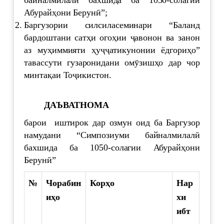
Абурайҳони Берунӣ”;
Баргузории силсиласеминари “Баланд
бардоштани сатҳи огоҳии ҷавонон ва занон
аз муҳиммияти ҳуҷҷатикунонии ёдгориҳо”
тавассути гузаронидани омӯзишҳо дар чор
минтақаи Тоҷикистон.
ДАЪВАТНОМА
барои иштирок дар озмун оид ба Баргузор
намудани “Симпозиуми байналмилалӣ
бахшида ба 1050-солагии Абурайҳони
Берунӣ”
№
Чорабин
Корҳо
Нар
и
ҳо
хи
ибт