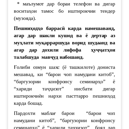
* маълумот дар бораи телефон ва дигар
воситаҳои тамос бо иштирокчии тендер
(музояда).
Пешни
ҳ
од
ҳ
о
баррас
ӣ
карда
намешаванд
,
агар
дар
шакли
кушод
ва
ё
дертар
аз
м
у
ҳ
лати
му
қ
арраршуда
ворид
шудаанд
ва
агар
дар
дохили
лифофа
ҳ
у
ҷҷ
ат
ҳ
ои
талабшуда
мав
ҷ
уд
набошанд
.
Ғолиби озмун шахс (ё ташкилоте) дониста
мешавад, ки “барои чоп намудани китоб”,
“баргузории конфронсу семинарҳо” ё
“хариди таҷҳизот” нисбати дигар
иштирокчиён нархи пасттарро пешниҳод
карда бошад.
Пардохти маблағ барои “барои чоп
намудани китоб”, “баргузории конфронсу
семинарҳо” ё “хариди таҷҳизот” бояд дар