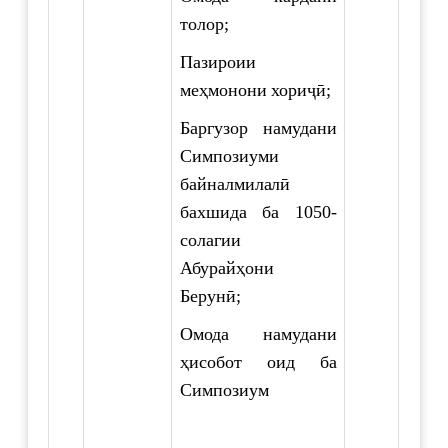
толор;
Пазироии
меҳмонони хориҷӣ;
Баргузор намудани
Симпозиуми
байналмилалӣ
бахшида ба 1050-
солагии
Абурайҳони
Берунӣ;
Омода намудани
ҳисобот оид ба
Симпозиум