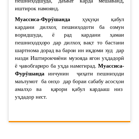
пешниҳодшуда, даъват карда мешаванд,
иштирок намоянд.
Муассиса
-Фур
ӯ
шанда
ҳуқуқи қабул
кардани дилхоҳ пешниҳодоти ба озмун
воридшуда, ё рад кардани ҳамаи
пешниҳодҳоро дар дилхоҳ вақт то бастани
шартнома дорад ва барои ин иқдоми худ дар
назди Иштирокчиёни музояда ягон уҳдадорӣ
ё ҷавобгариро ба уҳда намегирад.
Муассиса
-
Фур
ӯ
шанда
инчунин ҷиҳати пешниҳоди
маълумот ба онҳо дар бораи сабабу асосҳои
амалҳо ва қарори қабул кардааш низ
уҳдадор нест.