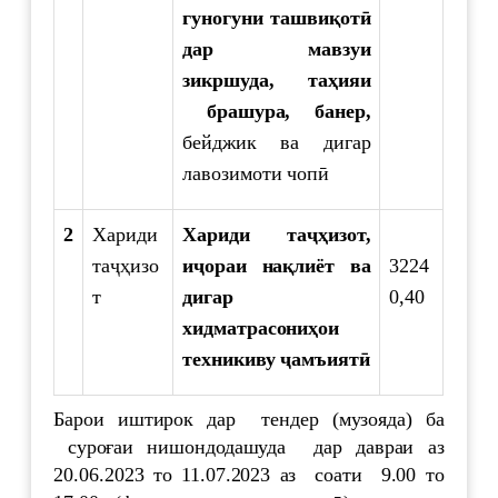
гуногуни ташвиқотӣ
дар мавзуи
зикршуда, таҳияи
брашура, банер,
бейджик ва дигар
лавозимоти чопӣ
2
Хариди
Хариди таҷҳизот,
таҷҳизо
иҷораи нақлиёт ва
3224
т
дигар
0,40
хидматрасониҳои
техникиву ҷамъиятӣ
Барои иштирок дар тендер (музояда) ба
суроғаи нишондодашуда дар давраи аз
20.06.2023 то 11.07.2023 аз соати 9.00 то