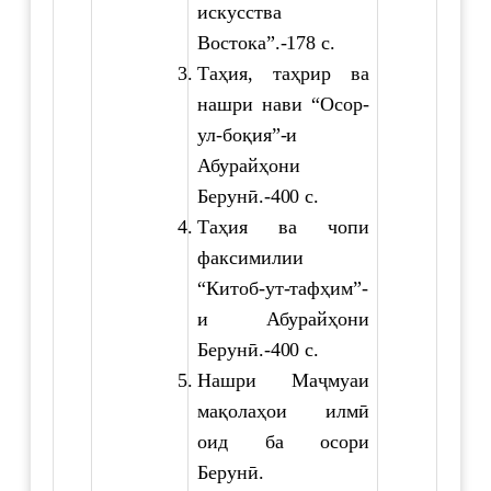
искусства
Востока”.-178 с.
Таҳия, таҳрир ва
нашри нави “Осор-
ул-боқия”-и
Абурайҳони
Берунӣ.-400 с.
Таҳия ва чопи
факсимилии
“Китоб-ут-тафҳим”-
и Абурайҳони
Берунӣ.-400 с.
Нашри Маҷмуаи
мақолаҳои илмӣ
оид ба осори
Берунӣ.