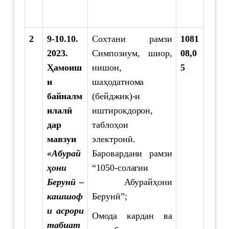
2
9-10.10.
Сохтани рамзи
1081
2023.
Симпозиум, шиор,
08,0
Ҳамоиш
нишон,
5
и
шаҳодатнома
байналм
(бейджик)-и
илалӣ
иштирокдорон,
дар
таблоҳои
мавзуи
электронӣ.
«Абурай
Баровардани рамзи
ҳони
“1050-солагии
Берунӣ –
Абурайҳони
кашшоф
Берунӣ”;
и асрори
Омода кардан ва
табиат