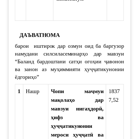
ДАЪВАТНОМА
барои иштирок дар озмун оид ба баргузор
намудани силсиласеминарҳо дар мавзуи
“Баланд бардоштани сатҳи огоҳии ҷавонон
ва занон аз муҳиммияти ҳуҷҷатикунонии
ёдгориҳо”
1
Нашр
Чопи маҷмуи
1837
мақолаҳо дар
7,52
мавзуи нигаҳдорӣ,
ҳифз ва
ҳуҷҷатикунонии
мероси ҳуҷҷатӣ ва