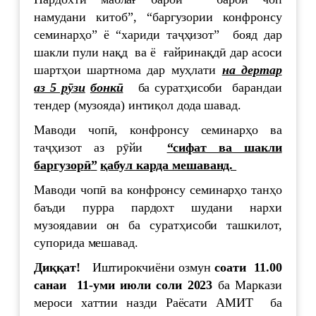
намудани китоб”, “баргузории конфронсу
семинарҳо” ё “хариди таҷҳизот” бояд дар
шакли пули нақд ва ё ғайринақдӣ дар асоси
шартҳои шартнома дар муҳлати
на дертар
аз 5 р
ӯ
зи
бонк
ӣ
ба суратҳисоби барандаи
тендер (музояда) интиқол дода шавад.
Маводи чопӣ, конфронсу семинарҳо ва
таҷҳизот аз рӯйи
“
сифат ва шакли
баргузор
ӣ
”
қабул карда мешаванд.
Маводи чопӣ ва конфронсу семинарҳо танҳо
баъди пурра пардохт шудани нархи
музоядавии он ба суратҳисоби ташкилот,
супорида мешавад.
Ди
ққ
ат
!
Иштирокчиёни озмун
соати 11.00
санаи 1
1
-уми
июли
соли 202
3
ба Маркази
мероси хаттии назди Раёсати АМИТ ба