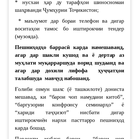
* нусхаи ҳар ду тарафҳои шиносномаи
шаҳрванди Ҷумҳурии Тоҷикистон;
* маълумот дар бораи телефон ва дигар
воситаҳои тамос бо иштирокчии тендер
(музояда).
Пешни
ҳ
од
ҳ
о
баррас
ӣ
карда
намешаванд
,
агар
дар
шакли
кушод
ва
ё
дертар
аз
м
у
ҳ
лати
му
қ
арраршуда
ворид
шудаанд
ва
агар
дар
дохили
лифофа
ҳ
у
ҷҷ
ат
ҳ
ои
талабшуда
мав
ҷ
уд
набошанд
.
Ғолиби озмун шахс (ё ташкилоте) дониста
мешавад, ки “барои чоп намудани китоб”,
“баргузории конфронсу семинарҳо” ё
“хариди таҷҳизот” нисбати дигар
иштирокчиён нархи пасттарро пешниҳод
карда бошад.
Пардохти маблағ барои “барои чоп