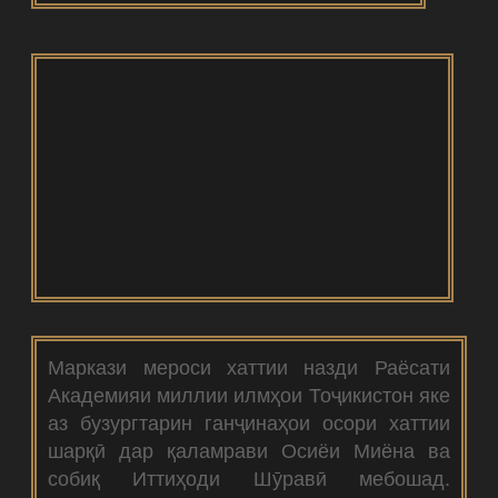
Маркази мероси хаттии назди Раёсати
Академияи миллии илмҳои Тоҷикистон яке
аз бузургтарин ганҷинаҳои осори хаттии
шарқӣ дар қаламрави Осиёи Миёна ва
собиқ Иттиҳоди Шӯравӣ мебошад.