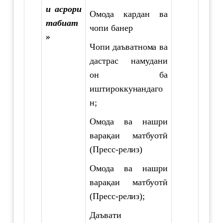
и асрори
Омода кардан ва
табиат
чопи банер
»
Чопи даъватнома ва
дастрас намудани
он ба
иштироккунандаго
н;
Омода ва нашри
варақаи матбуотӣ
(Пресс-релиз)
Омода ва нашри
варақаи матбуотӣ
(Пресс-релиз);
Даъвати