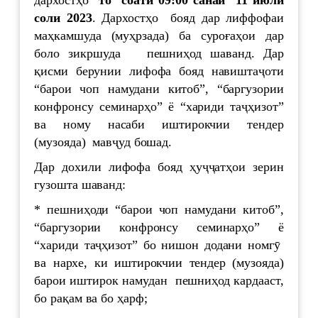
дархостҳо
то
соати 09:00 санаи 1
1
июл
и
соли 202
3
. Дархостҳо бояд дар лиффофаи
маҳкамшуда (муҳрзада) ба суроғаҳои дар
боло зикршуда пешниҳод шаванд. Дар
қисми берунии лифофа бояд навиштаҷоти
“барои чоп намудани китоб”, “баргузории
конфронсу семинарҳо” ё “хариди таҷҳизот”
ва ному насаби иштирокчии тендер
(музояда) мавҷуд бошад.
Дар дохили лифофа бояд ҳуҷҷатҳои зерин
гузошта шаванд:
* пешниҳоди “барои чоп намудани китоб”,
“баргузории конфронсу семинарҳо” ё
“хариди таҷҳизот” бо нишон додани номгӯ
ва нархе, ки иштирокчии тендер (музояда)
барои иштирок намудан пешниҳод кардааст,
бо рақам ва бо ҳарф;