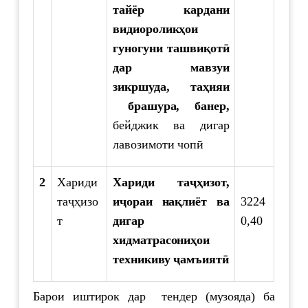
тайёр кардани
видиороликҳои
гуногуни ташвиқотӣ
дар мавзуи
зикршуда, таҳияи
брашура, банер,
бейджик ва дигар
лавозимоти чопӣ
2
Хариди
Хариди таҷҳизот,
таҷҳизо
иҷораи нақлиёт ва
3224
т
дигар
0,40
хидматрасониҳои
техникиву ҷамъиятӣ
Барои иштирок дар тендер (музояда) ба