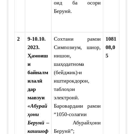
оид ба осори
Берунӣ.
2
9-10.10.
Сохтани рамзи
1081
2023.
Симпозиум, шиор,
08,0
Ҳамоиш
нишон,
5
и
шаҳодатнома
байналм
(бейджик)-и
илалӣ
иштирокдорон,
дар
таблоҳои
мавзуи
электронӣ.
«Абурай
Баровардани рамзи
ҳони
“1050-солагии
Берунӣ –
Абурайҳони
кашшоф
Берунӣ”;