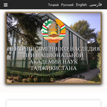
Skip to main content
Тоҷикӣ
Русский
English
فارسی
ЦЕНТР ПИСЬМЕННОГО НАСЛЕДИЯ
ПРИ НАЦИОНАЛЬНОЙ
АКАДЕМИИ НАУК
ТАДЖИКИСТАНА
E-Mail:merosikhatti@inbox.ru