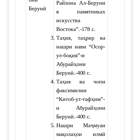
Райхона Ал-Беруни
Берунӣ
в памятниках
искусства
Востока”.-178 с.
Таҳия, таҳрир ва
нашри нави “Осор-
ул-боқия”-и
Абурайҳони
Берунӣ.-400 с.
Таҳия ва чопи
факсимилии
“Китоб-ут-тафҳим”-
и Абурайҳони
Берунӣ.-400 с.
Нашри Маҷмуаи
мақолаҳои илмӣ