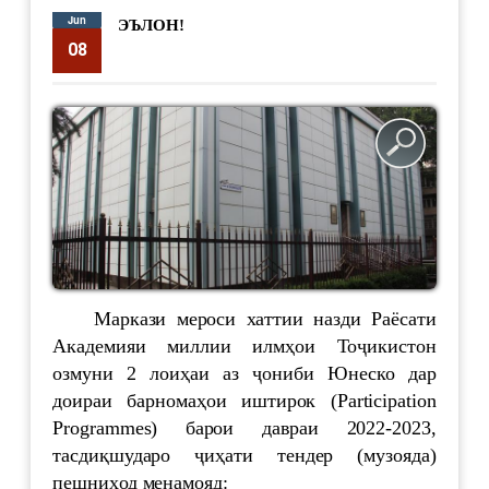
Jun
ЭЪЛОН!
08
supervisor
7148
Маркази мероси хаттии назди Раёсати
Академияи миллии илмҳои Тоҷикистон
озмуни 2 лоиҳаи аз ҷониби Юнеско дар
доираи барномаҳои иштирок (Participation
Programmes) барои давраи 2022-2023,
тасдиқшударо ҷиҳати тендер (музояда)
пешниҳод менамояд: