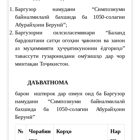
Баргузор намудани “Симпозиуми
байналмилалӣ бахшида ба 1050-солагии
Абурайҳони Берунӣ”;
Баргузории силсиласеминари “Баланд
бардоштани сатҳи огоҳии ҷавонон ва занон
аз муҳиммияти ҳуҷҷатикунонии ёдгориҳо”
тавассути гузаронидани омӯзишҳо дар чор
минтақаи Тоҷикистон.
ДАЪВАТНОМА
барои иштирок дар озмун оид ба Баргузор
намудани “Симпозиуми байналмилалӣ
бахшида ба 1050-солагии Абурайҳони
Берунӣ”
№
Чорабин
Корҳо
Нар
и
ҳо
хи