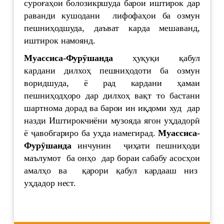
суроғаҳои болозикршуда барои иштирок дар
раванди кушодани лифофаҳои ба озмун
пешниҳодшуда, даъват карда мешаванд,
иштирок намоянд.
Муассиса
-Фур
ӯ
шанда
ҳуқуқи қабул
кардани дилхоҳ пешниҳодоти ба озмун
воридшуда, ё рад кардани ҳамаи
пешниҳодҳоро дар дилхоҳ вақт то бастани
шартнома дорад ва барои ин иқдоми худ дар
назди Иштирокчиёни музояда ягон уҳдадорӣ
ё ҷавобгариро ба уҳда намегирад.
Муассиса
-
Фур
ӯ
шанда
инчунин ҷиҳати пешниҳоди
маълумот ба онҳо дар бораи сабабу асосҳои
амалҳо ва қарори қабул кардааш низ
уҳдадор нест.