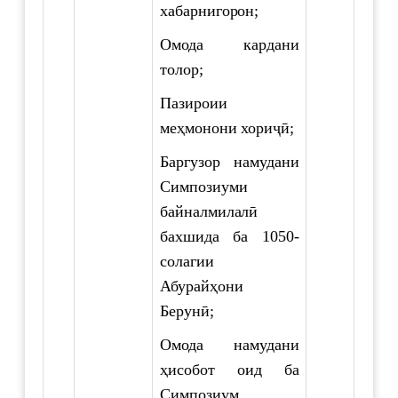
хабарнигорон;
Омода кардани
толор;
Пазироии
меҳмонони хориҷӣ;
Баргузор намудани
Симпозиуми
байналмилалӣ
бахшида ба 1050-
солагии
Абурайҳони
Берунӣ;
Омода намудани
ҳисобот оид ба
Симпозиум