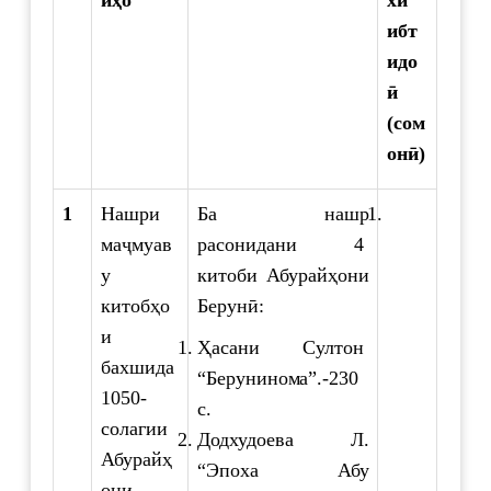
ибт
идо
ӣ
(сом
онӣ)
1
Нашри
Ба нашр
маҷмуав
расонидани 4
у
китоби Абурайҳони
китобҳо
Берунӣ:
и
Ҳасани Султон
бахшида
“Берунинома”.-230
1050-
с.
солагии
Додхудоева Л.
Абурайҳ
“Эпоха Абу
они