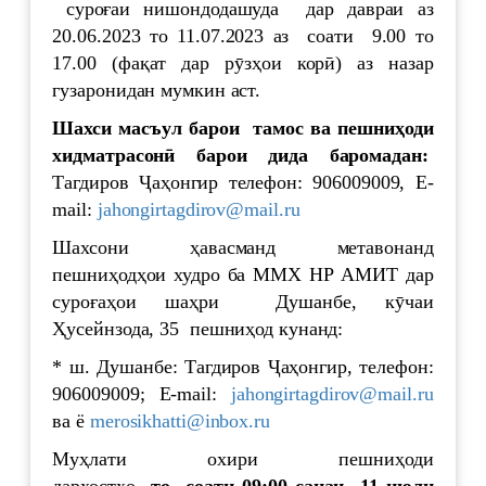
суроғаи нишондодашуда дар давраи аз
20.06.2023 то 11.07.2023 аз соати 9.00 то
17.00 (фақат дар рӯзҳои корӣ) аз назар
гузаронидан мумкин аст.
Шахси масъул барои тамос ва пешни
ҳ
оди
хидматрасон
ӣ
барои
дида
баромадан
:
Тагдиров Ҷаҳонгир телефон: 906009009, E-
mail:
jahongirtagdirov@mail.ru
Шахсони ҳавасманд метавонанд
пешниҳодҳои худро ба ММХ НР АМИТ дар
суроғаҳои шаҳри Душанбе, кӯчаи
Ҳусейнзода, 35 пешниҳод кунанд:
* ш. Душанбе: Тагдиров Ҷаҳонгир, телефон:
906009009; E-mail:
jahongirtagdirov@mail.ru
ва ё
merosikhatti@inbox.ru
Муҳлати охири пешниҳоди