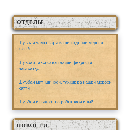
ОТДЕЛЫ
Шуъбаи ҷамъоварӣ ва нигоҳдории мероси
хаттӣ
Шуъбаи тавсиф ва таҳияи феҳристи
дастхатҳо
Шуъбаи матншиносӣ, таҳқиқ ва нашри мероси
хаттӣ
Шуъбаи иттилоот ва робитаҳои илмӣ
НОВОСТИ