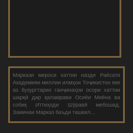
Маркази мероси хаттии назди Раёсати
Академияи миллии илмҳои Тоҷикистон яке
аз бузургтарин ганҷинаҳои осори хаттии
шарқӣ дар қаламрави Осиёи Миёна ва
собиқ Иттиҳоди Шӯравӣ мебошад.
Заминаи Марказ баъди ташкил...