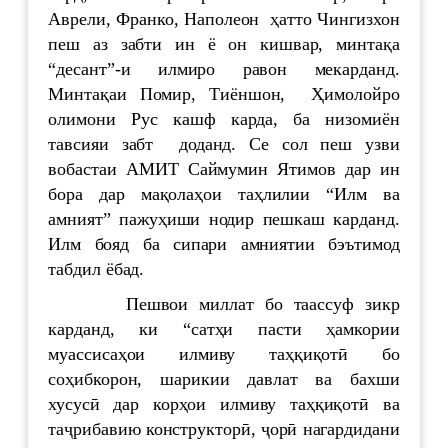
Аврели, Франко, Наполеон ҳатто Чингизхон
пеш аз забти ин ё он кишвар, минтақа
“десант”-и илмиро равон мекарданд.
Минтақаи Помир, Тиёншон, Ҳимолойро
олимони Рус кашф карда, ба низомиён
тавсияи забт доданд. Се сол пеш узви
вобастаи АМИТ Саймумин Ятимов дар ин
бора дар мақолаҳои таҳлилии “Илм ва
амният” пажуҳиши нодир пешкаш карданд.
Илм бояд ба сипари амниятии бэътимод
табдил ёбад.
Пешвои миллат бо таассуф зикр
карданд, ки “сатҳи пасти ҳамкории
муассисаҳои илмиву таҳқиқотӣ бо
соҳибкорон, шарикии давлат ва бахши
хусусӣ дар корҳои илмиву таҳқиқотӣ ва
таҷрибавию конструкторӣ, ҷорӣ нагардидани