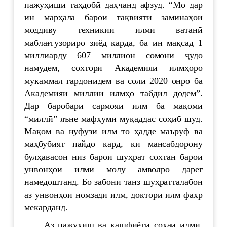
пажуҳиши таҳдобӣ даҳчанд афзуд. “Мо дар
ин марҳала барои тақвияти заминаҳои
моддиву техникии илми ватанӣ
маблағгузориро зиёд карда, ба ин мақсад 1
миллиарду 607 миллион сомонӣ ҷудо
намудем, сохтори Академияи илмҳоро
мукаммал гардонидем ва соли 2020 онро ба
Академияи миллии илмҳо табдил додем”.
Дар баробари сармояи илм ба мақоми
“миллӣ” яъне мафҳуми муқаддас соҳиб шуд.
Мақом ва нуфузи илм то ҳадде маъруф ва
маҳбубият пайдо кард, ки мансабдорону
булҳавасон низ барои шуҳрат сохтан барои
унвонҳои илмӣ молу амволро дареғ
намедоштанд. Бо забони танз шуҳратталабон
аз унвонҳои номзади илм, доктори илм фахр
мекарданд.
Аз пажуҳиш ва кашфиёти соҳаи илми