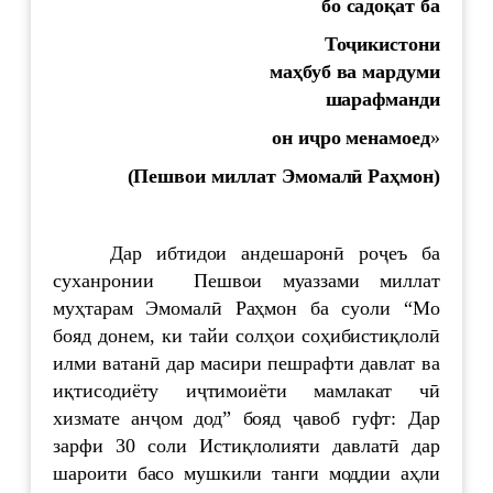
бо
садо
қ
ат
ба
То
ҷ
икистони
ма
ҳ
буб
ва
мардуми
шарафманди
он
и
ҷ
ро
менамоед
»
(Пешвои миллат Эмомал
ӣ
Ра
ҳ
мон)
Дар ибтидои андешаронӣ роҷеъ ба
суханронии Пешвои муаззами миллат
муҳтарам Эмомалӣ Раҳмон ба суоли “Мо
бояд донем, ки тайи солҳои соҳибистиқлолӣ
илми ватанӣ дар масири пешрафти давлат ва
иқтисодиёту иҷтимоиёти мамлакат чӣ
хизмате анҷом дод” бояд ҷавоб гуфт: Дар
зарфи 30 соли Истиқлолияти давлатӣ дар
шароити басо мушкили танги моддии аҳли