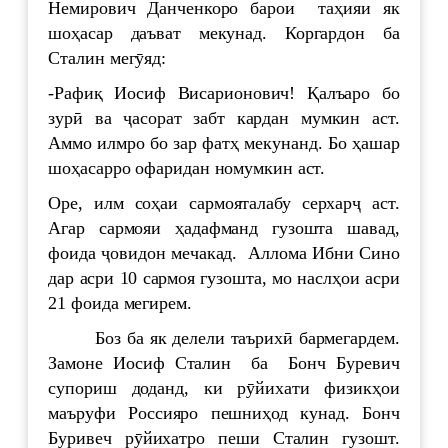
Немирович Данченкоро барои таҳияи як
шоҳасар даъват мекунад. Коргардон ба
Сталин мегӯяд:
-Рафиқ Иосиф Висарионович! Қалъаро бо
зурӣ ва ҷасорат забт кардан мумкин аст.
Аммо илмро бо зар фатҳ мекунанд. Бо ҳашар
шоҳасарро офаридан номумкин аст.
Оре, илм соҳаи сармояталабу серхарҷ аст.
Агар сармояи ҳадафманд гузошта шавад,
фоида ҷовидон мечакад. Аллома Ибни Сино
дар асри 10 сармоя гузошта, мо наслҳои асри
21 фоида мегирем.
Боз ба як делели таърихӣ бармегардем.
Замоне Иосиф Сталин ба Бонч Буревич
супориш доданд, ки рӯйихати физикҳои
маъруфи Россияро пешниҳод кунад. Бонч
Буривеч рӯйихатро пеши Сталин гузошт.