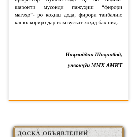
шароити мусоиди пажуҳиш “фирори
мағзҳо”- ро коҳиш дода, фирори танбалию
кашолкориро дар илм вусъат хоҳад бахшид.
На
ҷ
миддин
Шо
ҳ
инбод
,
унвон
ҷӯ
и
ММХ
АМИТ
ДОСКА ОБЪЯВЛЕНИЙ