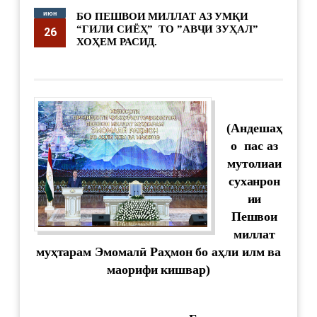
июн
БО ПЕШВОИ МИЛЛАТ АЗ УМҚИ
“ГИЛИ СИЁҲ” ТО ”АВҶИ ЗУҲАЛ”
26
ХОҲЕМ РАСИД.
supervisor
3700
(Андеша
ҳ
о
пас
аз
мутолиаи
суханрон
ии
Пешвои
миллат
му
ҳ
т
арам Эмомал
ӣ
Ра
ҳ
мон
бо
а
ҳ
ли
илм
ва
маорифи
к
ишвар)