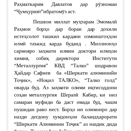
Раҳматкарим Давлатов дар рӯзномаи
“Ҷумҳурият”ибратомӯз аст.
Пешвои миллат муҳтарам Эмомалӣ
Раҳмон борҳо дар бораи дар дохили
истеҳсолот ташкил кардани озмоишгоҳҳои
илмӣ таъкид карда буданд . Миллионҳо
сармояро заҳмати илмии доктори илмҳои
химия, собиқ директори Институти
“Металлургия” КВД “Талко” шодравон
Ҳайдар Сафиев ба «Ширкати алюминийи
Тоҷик», «Ноқил ТАЛКО», “Талко голд”
оварда буд. Аз заҳмати олими иқтисоддони
соҳаи металлургия Шералӣ Кабир, ки низ
самараи муфиди ба даст омада буд, чашм
пушидан раво нест. Борҳо ин олимонро дар
назди дегдону хумдонҳои баландҳарорати
“Ширкати Алюминии Тоҷик” аз наздик дида