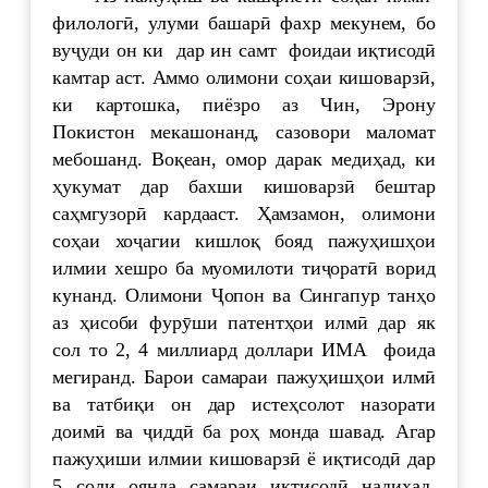
филологӣ, улуми башарӣ фахр мекунем, бо
вуҷуди он ки дар ин самт фоидаи иқтисодӣ
камтар аст. Аммо олимони соҳаи кишоварзӣ,
ки картошка, пиёзро аз Чин, Эрону
Покистон мекашонанд, сазовори маломат
мебошанд. Воқеан, омор дарак медиҳад, ки
ҳукумат дар бахши кишоварзӣ бештар
саҳмгузорӣ кардааст. Ҳамзамон, олимони
соҳаи хоҷагии кишлоқ бояд пажуҳишҳои
илмии хешро ба муомилоти тиҷоратӣ ворид
кунанд. Олимони Ҷопон ва Сингапур танҳо
аз ҳисоби фурӯши патентҳои илмӣ дар як
сол то 2, 4 миллиард доллари ИМА фоида
мегиранд. Барои самараи пажуҳишҳои илмӣ
ва татбиқи он дар истеҳсолот назорати
доимӣ ва ҷиддӣ ба роҳ монда шавад. Агар
пажуҳиши илмии кишоварзӣ ё иқтисодӣ дар
5 соли оянда самараи иқтисодӣ надиҳад,