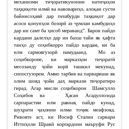
механизми тиҷоратикунонии натиҷаҳои
таҳқиқоти илмӣ ва навовариҳо, алоқаи сусти
байнисоҳавӣ дар пешбурди таҳқиқот дар
асоси қонунҳои бозорӣ аз ҷумлаи камбудиҳо
дар ин самт ба ҳисоб мераванд”. Барои пайдо
кардани далелҳо дар ин бахш тайи як ҳафта
танҳо ду соҳибкорро пайдо кардам, ки ба
илм сармоягузорӣ намудаанд. Мо аз
соҳибкороне, ки марказҳои тиҷоратӣ
месозанду ҷойи корӣ ташкил мекунад,
сипосгузорем. Аммо тарбия ва парвариши як
олим шояд ҷойи даҳ маркази тиҷоратиро
гирад. Агар мисли соҳибкорон Шамсулло
Соҳибов ва Ҳасан Асадуллозода
сарпарастии илм равнақ пайдо кунад,
шуҳрати ҷаҳонии илми тоҷик меафзояд.
Ривояте аст, ки Иосиф Сталин сарвари
Иттиҳоли Шравӣ коргардони маъруфи Рус