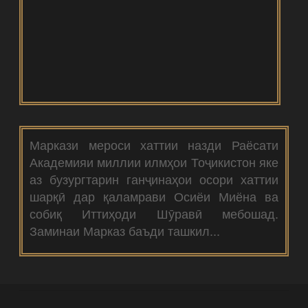
Маркази мероси хаттии назди Раёсати
Академияи миллии илмҳои Тоҷикистон яке
аз бузургтарин ганҷинаҳои осори хаттии
шарқӣ дар қаламрави Осиёи Миёна ва
собиқ Иттиҳоди Шӯравӣ мебошад.
Заминаи Марказ баъди ташкил...