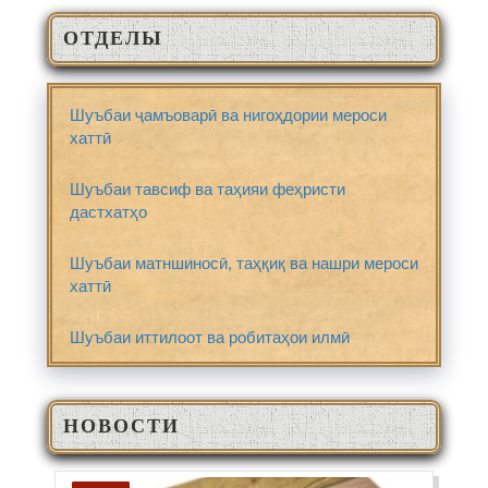
ОТДЕЛЫ
Шуъбаи ҷамъоварӣ ва нигоҳдории мероси
хаттӣ
Шуъбаи тавсиф ва таҳияи феҳристи
дастхатҳо
Шуъбаи матншиносӣ, таҳқиқ ва нашри мероси
хаттӣ
Шуъбаи иттилоот ва робитаҳои илмӣ
НОВОСТИ