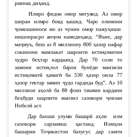
равнақ диҳанд.
Илмро фидои омор мегуянд. Аз омор
шираи илмро бояд кашид. Чаро олимони
ҷомеашиноси мо аз чунин омор пажуҳиши
нишонрасро анҷом намедиҳанд. “Яъне, дар
маҷмуъ, беш аз 8 миллиону 800 ҳазор нафар
сокинони мамлакат шароити истиқоматии
худро беҳтар кардаанд. Дар 70 соли то
замони истиқлол барои бунёди манзили
истиқоматӣ ҳамагӣ ба 530 ҳазор оила 77
ҳазор гектар замин ҷудо гардида буд”. Аз 10
миллион аҳолӣ ба 88 фоиз таъмин кардани
беҳбуди шароити манзил сазовори ҷоизаи
Нобелӣ аст.
Дар бахши улуми башарӣ аҳли илм
сазовори сарзаниш ҳастанд. Илмҳои
башарии Тоҷикистон бахусус дар самти