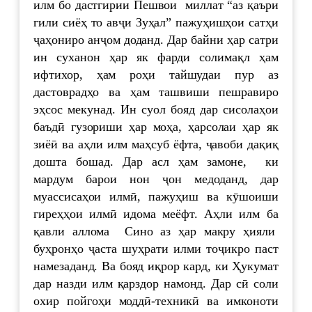
илм бо дастгирии Пешвои миллат “аз қаъри
гили сиёҳ то авҷи Зуҳал” пажуҳишҳои сатҳи
ҷаҳониро анҷом доданд. Дар байни ҳар сатри
ин суханон ҳар як фарди солимақл ҳам
ифтихор, ҳам роҳи тайшудаи пур аз
дастоврадҳо ва ҳам ташвиши пешравиро
эҳсос мекунад. Ин суол бояд дар сисолаҳои
баъдӣ гузориши ҳар моҳа, ҳарсолаи ҳар як
зиёӣ ва аҳли илм маҳсуб ёфта, ҷавоби дақиқ
дошта бошад. Дар асл ҳам замоне, ки
мардум барои нон ҷон медоданд, дар
муассисаҳои илмӣ, пажуҳиш ва кӯшоиши
гиреҳҳои илмӣ идома меёфт. Аҳли илм ба
қавли аллома Сино аз ҳар макру ҳияли
буҳронҳо ҷаста шуҳрати илми тоҷикро паст
намезаданд. Ва бояд иқрор кард, ки Ҳукумат
дар назди илм қарздор намонд. Дар сӣ соли
охир пойгоҳи моддӣ-техникӣ ва имконоти