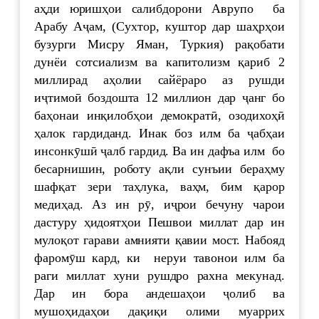
аҳди юришҳои салибдорони Аврупо ба
Арабу Аҷам, (Сухтор, куштор дар шаҳрҳои
бузурги Мисру Яман, Туркия) рақобати
дунёи сотсиализм ва капитолизм қариб 2
миллирад аҳолии сайёраро аз рушди
иҷтимоӣ боздошта 12 миллион дар ҷанг бо
баҳонаи инқилобҳои демократӣ, озодихоҳӣ
ҳалок гардиданд. Инак боз илм ба ҷабҳаи
инсонкӯшӣ ҷалб гардид. Ва ин дафъа илм бо
бесарнишин, роботу ақли сунъии бераҳму
шафқат зери таҳлука, ваҳм, бим қарор
медиҳад. Аз ин рӯ, иҷрои бечуну чарои
дастуру ҳидоятҳои Пешвои миллат дар ин
мулоқот гарави амнияти қавии мост. Набояд
фаромӯш кард, ки неруи тавонои илм ба
раги миллат хуни рушдро рахна мекунад.
Дар ин бора андешаҳои ҷолиб ва
мушоҳидаҳои дақиқи олими муаррих