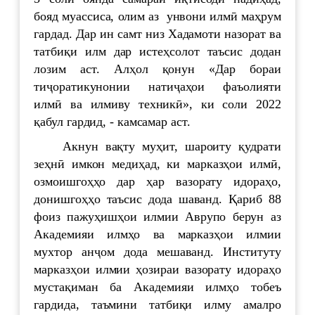
бояд муассиса, олим аз унвони илмӣ маҳрум
гардад. Дар ин самт низ Хадамоти назорат ва
татбиқи илм дар истеҳсолот таъсис додан
лозим аст. Алҳол қонун «Дар бораи
тиҷоратикунонии натиҷаҳои фаъолияти
илмӣ ва илмиву техникӣ», ки соли 2022
қабул гардид, - камсамар аст.
Акнун вақту муҳит, шароиту қудрати
зеҳнӣ имкон медиҳад, ки марказҳои илмӣ,
озмоишгоҳҳо дар ҳар вазорату идораҳо,
донишгоҳҳо таъсис дода шаванд. Қариб 88
фоиз пажуҳишҳои илмии Аврупо берун аз
Академияи илмҳо ва марказҳои илмии
мухтор анҷом дода мешаванд. Институту
марказҳои илмии ҳозираи вазорату идораҳо
мустақиман ба Академияи илмҳо тобеъ
гардида, таъмини татбиқи илму амалро