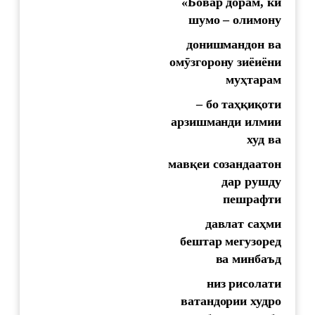
«Бовар дорам, ки
шумо – олимону
донишмандон ва
ом
ӯ
згорону
зиёиёни
му
ҳ
тарам
–
бо
та
ҳқ
и
қ
оти
арзишманд
и илмии
худ ва
мав
қ
еи
созандаатон
дар
рушду
пешрафти
давлат
са
ҳ
ми
бештар
мегузоред
ва
минбаъд
низ
рисолати
ватандории
худро