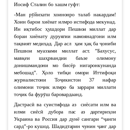
Иосиф Сталин бо хашм гуфт:
-Ман рӯйихати хоинонро талаб накардам!
Хоин барои хиёнат илмро истифода мекунад.
Ин иқтибос ҳушдори Пешвои миллат дар
бораи хиёнату дуруягии намоянадгони илм
тақвият медиҳад. Дар асл ҳам ҳақ ба ҷониби
Пешвои муаззами миллат аст. ”Бахусус,
мавқеи шаҳрвандии баъзе олимону
донишмандони мо бисёр нигаронкунанда
мебошад”. Ҳоло тибқи омори Иттифоқи
журналистони Тоҷикистон 37 нафар
олимони тоҷик илмро ба заррари миллати
тоҷик ба фурӯш баровардаанд.
Дастрасӣ ва суистифода аз сиёсати илм ва
илми сиёсӣ дубора пас аз даргириҳои
Украина ва Россия дар дунё сангари “ҷанги
сард”-ро кушод. Шадидтарин чунин ҷанг дар