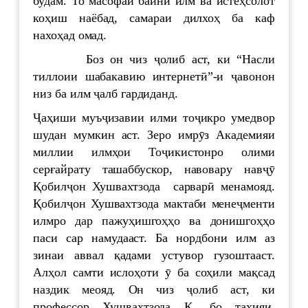
будам. То масофаи байни илм ва истеҳсолот
коҳиш наёбад, самараи дилхоҳ ба каф
нахоҳад омад.
Боз он чиз ҷолиб аст, ки “Насли
тиллоии шабакавию интернетӣ”-и ҷавонон
низ ба илм ҷалб гардиданд.
Ҷаҳиши муъҷизавии илми тоҷикро умедвор
шудан мумкин аст. Зеро имрӯз Академияи
миллии илмҳои Тоҷикистонро олими
серғайрату ташаббускор, навовару навҷӯ
Қобилҷон Хушвахтзода сарварӣ менамояд.
Қобилҷон Хушвахтзода мактаби менеҷменти
илмро дар пажуҳишгоҳҳо ва донишгоҳҳо
паси сар намудааст. Ба нордбони илм аз
зинаи аввал қадами устувор гузоштааст.
Алҳол самти ислоҳоти ӯ ба соҳили мақсад
наздик меояд. Он чиз ҷолиб аст, ки
профессор Хушвахтзода Қ. бо таҳияи