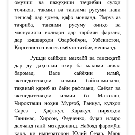
омӯзиш ва пажуҳиши таҷрибаи сулҳи
тоҷикон, такмил ва танзими русуми нави
пешсаф дар ҷомеа, қафо монданд. Имрӯз аз
таҷриба, танзими русуму оинҳо ва
масъулияти волидон дар тарбияи фарзанд
дар кишварҳои Озарбойҷон, Узбекистон,
Қирғизистон васеъ омӯхта татбиқ мешванд.
Рушди сайёҳии мазҳабӣ ва тансиҳатӣ
дар ду даҳсолаи охир ба мақоми аввал
баромад. Вале сайёҳии илмӣ,
экспедитсияҳои илмии байналмилалӣ,
тақвимӣ қариб аз байн рафтаанд. Саёҳат ва
экспедитсияҳои илмии ба Матоташ,
Чирокташи ноҳия Мурғоб, Ранкул, кулҳои
Сарез , Ҳафткул, Каракул, пиряхҳои
Танимас, Хирсон, Федченко, буҷаи илмро
даҳчанд ғанӣ мегардонанд. Набояд фаромӯш
кард, ки императорон Юлий Сезар, Марк