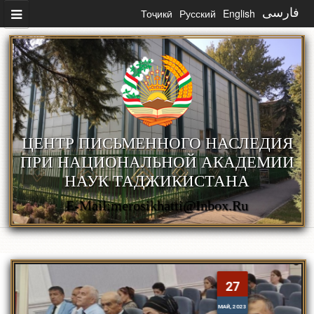
Перейти к основному содержанию
Тоҷикӣ
Русский
English
فارسی
ЦЕНТР ПИСЬМЕННОГО НАСЛЕДИЯ
ПРИ НАЦИОНАЛЬНОЙ АКАДЕМИИ
НАУК ТАДЖИКИСТАНА
E-Mail:merosikhatti@inbox.ru
27
МАЙ, 2023