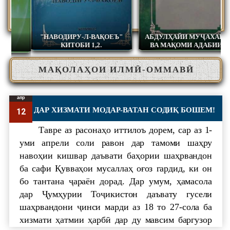
"НАВОДИРУ-Л-ВАҚОЕЪ"
АБДУЛҲАЙИ МУҶАХАРФӢ
КИТОБИ 1,2.
ВА МАҚОМИ АДАБИИ Ӯ
МАҚОЛАҲОИ ИЛМӢ-ОММАВӢ
апр
ДАР ХИЗМАТИ МОДАР-ВАТАН СОДИҚ БОШЕМ!
12
Тавре аз расонаҳо иттилоъ дорем, сар аз 1-
уми апрели соли равон дар тамоми шаҳру
навоҳии кишвар даъвати баҳории шаҳрвандон
ба сафи Қувваҳои мусаллаҳ оғоз гардид, ки он
бо тантана ҷараён дорад. Дар умум, ҳамасола
дар Ҷумҳурии Тоҷикистон даъвату гусели
шаҳрвандони ҷинси марди аз 18 то 27-сола ба
хизмати ҳатмии ҳарбӣ дар ду мавсим баргузор