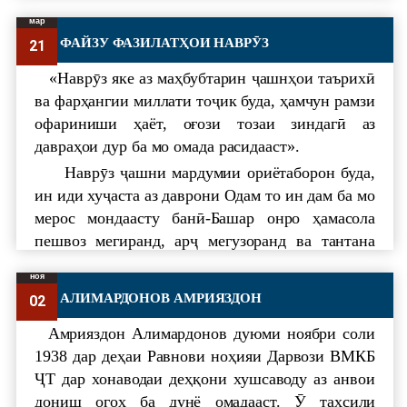
карда мешавад. Яъне, даъвати баҳории
мар
шаҳрвандон ба сафи Қувваҳои Мусаллаҳ аз
ФАЙЗУ ФАЗИЛАТҲОИ НАВРӮЗ
21
якуми апрел оғоз гардида, он то охири моҳи май
идома меёбад ва даъвати тирамоҳӣ бошад, аз
«Наврӯз яке аз маҳбубтарин ҷашнҳои таърихӣ
аввали моҳи октябр шурӯъ гардида, дар охири
ва фарҳангии миллати тоҷик буда, ҳамчун рамзи
моҳи ноябр ба анҷом мерасад.
офариниши ҳаёт, оғози тозаи зиндагӣ аз
Хидмат ба Модар – Ватан ҳам шурӯъ шуд.
давраҳои дур ба мо омада расидааст».
Ҷавонони бо ғайрату шуҷоъ бидуни ягон
Наврӯз ҷашни мардумии ориётаборон буда,
мушкилоте ба сафи артиш мепайванданд. Мо
ин иди хуҷаста аз даврони Одам то ин дам ба мо
ҳам аз шуҷоъату мардонагии ҷавонони ватанӣ
мерос мондаасту банӣ-Башар онро ҳамасола
умеди бисёр ҳам дорем. Чун сарҳад ором аст,
пешвоз мегиранд, арҷ мегузоранд ва тантана
мудом мо ҳам ором мехобем, меравем, сайру
мекунанд. Бале, Наврӯз ҷашни миллию
ноя
гашт мекунем. Нимашабӣ ҳар самте хоҳем равуо
ҳамбастагии қавму қабоили ҳавзаи тамаддуни
АЛИМАРДОНОВ АМРИЯЗДОН
02
менамоем. Чун амнияту субот дар кишвари мо
ориёист, ки вижагиҳое дораду он пушти ба
вуҷуд дорад ва мо ҳам мебинем, мутмаин
пушт омада файзу фазилатҳои ба худ хосро
Амрияздон Алимардонов дуюми ноябри соли
ҳастем, ки ҷавонони бо нангу номуси мо
дорост ва бо гузашти солҳову асрҳо сайқал
1938 дар деҳаи Равнови ноҳияи Дарвози ВМКБ
қудрати ҷавонии худро истифода карда, Ватани
ёфтаю ба шарофати одамон пурфайзтар
ҶТ дар хонаводаи деҳқони хушсаводу аз анвои
азизамонро бо ҷону дил ҳимоят мекунанд.
гардидааст. Ин ба он маъност, ки сараввал
дониш огоҳ ба дунё омадааст. Ӯ таҳ­си­ли