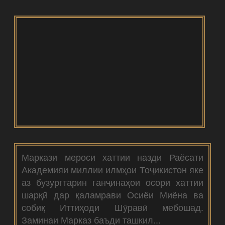
Маркази мероси хаттии назди Раёсати
Академияи миллии илмҳои Тоҷикистон яке
аз бузургтарин ганҷинаҳои осори хаттии
шарқӣ дар қаламрави Осиёи Миёна ва
собиқ Иттиҳоди Шӯравӣ мебошад.
Заминаи Марказ баъди ташкил...