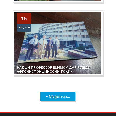
15
15
АПР, 2026
АПР, 2026
НАҚШИ ПРОФЕССОР Ш.ИМОМ ДАР РУШДИ
АФҒОНИСТОНШИНОСИИ ТОҶИК
+ Муфассал...