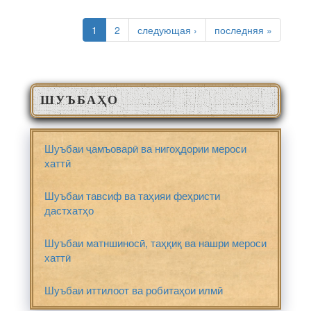
СТРАНИЦЫ
1
2
следующая ›
последняя »
ШУЪБАҲО
Шуъбаи ҷамъоварӣ ва нигоҳдории мероси
хаттӣ
Шуъбаи тавсиф ва таҳияи феҳристи
дастхатҳо
Шуъбаи матншиносӣ, таҳқиқ ва нашри мероси
хаттӣ
Шуъбаи иттилоот ва робитаҳои илмӣ