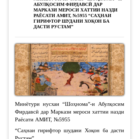
АБУЛҚОСИМ ФИРДАВСӢ ДАР
МАРКАЗИ МЕРОСИ ХАТТИИ НАЗДИ
РАЁСАТИ АМИТ, №5955 “САҲНАИ
ГИРИФТОР ШУДАНИ ХОҚОН БА
ДАСТИ РУСТАМ”
Минётури нусхаи “Шоҳнома”-и Абулқосим
Фирдавсӣ дар Маркази мероси хаттии назди
Раёсати АМИТ, №5955
“Саҳнаи гирифтор шудани Хоқон ба дасти
Рустам”