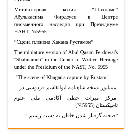
Миниатюрная копия “Шахнаме”
Абулькасима Фирдоуси в Центре
письменного наследия при Президиуме
НАНТ, №5955
“Сцена пленеия Хакана Рустамом”
The miniature version of Abul Qasim Ferdowsi's
"Shahnameh" in the Center of Written Heritage
under the Presidium of the NAST, No. 5955
"The scene of Khagan's capture by Rustam"
مینیاتور نسخه شاهنامه ابوالقاسم فردوسی در
مرکز میراث خطی آکادمی ملی علوم
)
№5955
تاجیکستان (
“
صحنه گرفتار شدن خاقان به دست رستم
”