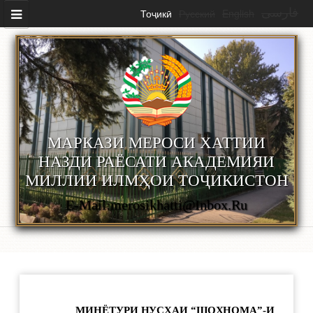
Перейти к основному содержанию
Тоҷикӣ
Русский
English
فارسی
МАРКАЗИ МЕРОСИ ХАТТИИ
НАЗДИ РАЁСАТИ АКАДЕМИЯИ
МИЛЛИИ ИЛМҲОИ ТОҶИКИСТОН
E-Mail:merosikhatti@inbox.ru
МИНЁТУРИ НУСХАИ “ШОҲНОМА”-И