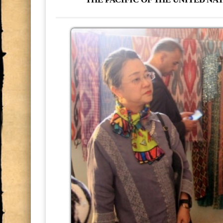
В Национальной академии наук Т
консультация по основным путям
МАКТУБИ ИТТИЛООТӢ
РӮНАМОИИ КИТОБИ “ТОҶИКО
САРНАВИШТ”
Минётури нусхаи “Шоҳнома”-и А
назди Раёсати АМИТ, №5955 “Саҳ
НОМАИ ИТТИЛООТӢ
Ҷоизаи Раиси шаҳри Душанбе
Мулоқоти посдорони мероси мак