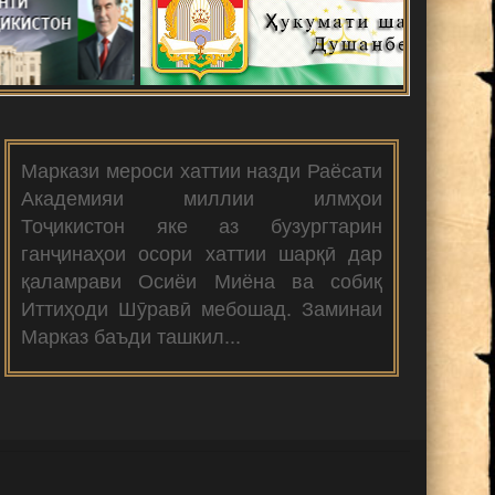
Маркази мероси хаттии назди Раёсати
Академияи миллии илмҳои
Тоҷикистон яке аз бузургтарин
ганҷинаҳои осори хаттии шарқӣ дар
қаламрави Осиёи Миёна ва собиқ
Иттиҳоди Шӯравӣ мебошад. Заминаи
Марказ баъди ташкил...