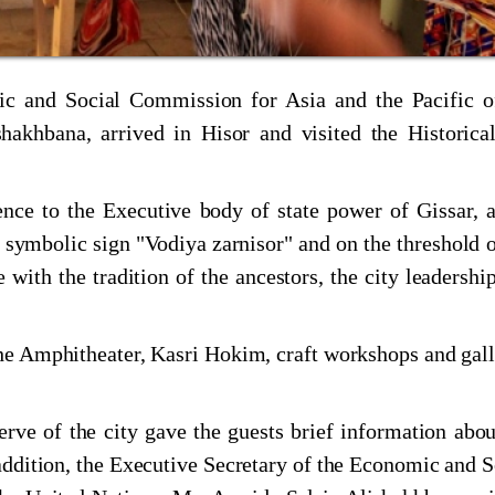
evelopment of science, innovation and technology
ic and Social Commission for Asia and the Pacific o
hakhbana, arrived in Hisor and visited the Historica
ce to the Executive body of state power of Gissar, a
рӯзи соли 2024
 symbolic sign "Vodiya zarnisor" and on the threshold o
 with the tradition of the ancestors, the city leadershi
al conference "Historical and cultural geography
the Amphitheater, Kasri Hokim, craft workshops and gall
огӣ дар Маркази мероси хаттӣ
serve of the city gave the guests brief information abou
АР МИЁНИ ОЛИМОНИ ҶАВОНИ АКАДЕМИЯИ
 addition, the Executive Secretary of the Economic and S
ТОН