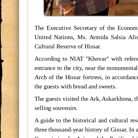
he role of young scientists in the d
The Executive Secretary of the Econom
700 СОЛ БО ҲОФИЗ
United Nations, Ms. Armida Salsia Alis
Cultural Reserve of Hissar.
МАКТУБИ ИТТИЛООТӢ
According to NIAT "Khovar" with referen
Паёми шодбошӣ ба ифтихори Нав
entrance to the city, near the monumental
Arch of the Hissar fortress, in accordance
the guests with bread and sweets.
The international scientific-practic
"Shohnoma"
The guests visited the Ark, Askarkhona, 
Силсиласеминарҳои илмӣ-методол
selling souvenirs.
A guide to the historical and cultural re
БАРГУЗОРИИ МИЗИ МУДАВВ
three thousand-year history of Gissar. In
МИЛЛИИ ИЛМҲОИ ТОҶИКИС