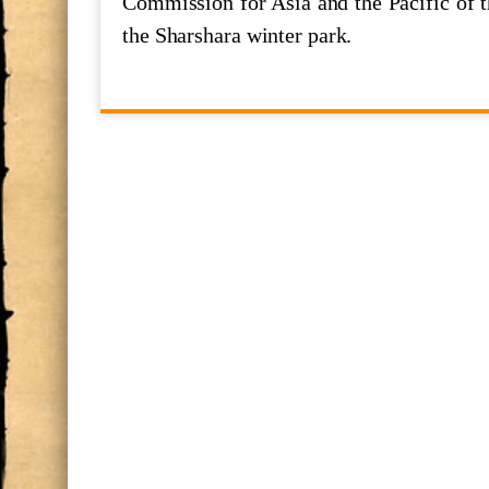
Commission for Asia and the Pacific of t
The Executive Secretary of the Econ
the Sharshara winter park.
of the United Nations
Шукӯҳи Истиқлол
700 СОЛ БО ҲОФИЗ
МАКТУБИ ИТТИЛООТӢ
Ҳифз ва муаррифии мероси ниёго
ООН и наследия ЮНЕСКО а Тад
Семинари илмӣ ба ифтихори "Ҳа