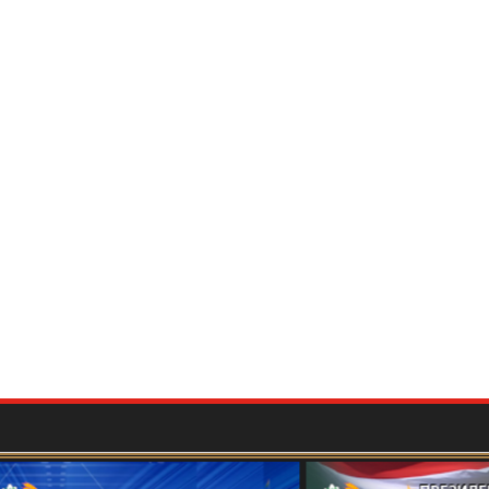
мию ташкилии Маркази мероси хаттӣ дар соли
БАЙНАЛМИЛАЛӢ БА ИФТИХОРИ 115-
ОН ҒАФУРОВ
برگزاری کنفرانس بین المللی علمی- عملی «جغرافیای تاریخی و فرهنگی "شاهنامه"
ушди хизмати дипломатӣ ва татбиқи сиёсати
дар мисоли фаъолияти профессор Шарофиддин
ташкилоти ибтидоии "Меросдор"