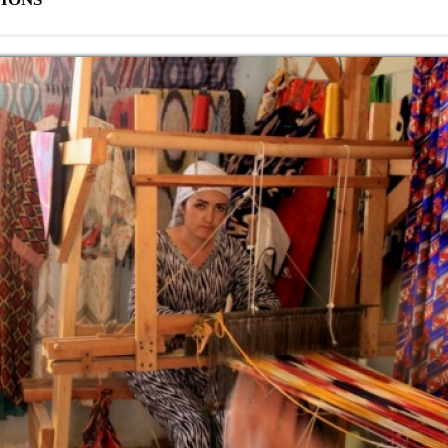
JUL, 2026
JUN, 2026
JUL, 2026
JUN, 2026
аджикистана проведена научно-практическая
 расселения древних людей в Центральной Азии
НИ ХУРОСОН: ТАЪРИХ ФАРҲАНГ ВА
булқосим Фирдавсӣ дар Маркази мероси хаттии
наи гирифтор шудани Хоқон ба дасти Рустам”
туб