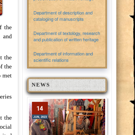
Department of description and
cataloging of manuscripts
f the
Department of textology, research
l and
and publication of written heritage
Department of information and
t the
scientific relations
f the
p met
NEWS
eries
14
14
JUN, 2023
t the
JUN, 2023
ocial