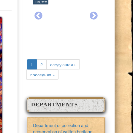
JAN, 2026
JUL, 2025
JAN, 2026
JUL, 2025
PAGES
1
2
следующая ›
последняя »
DEPARTMENTS
Department of collection and
preservation of written heritage