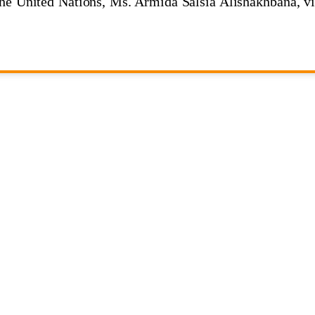
he United Nations, Ms. Armida Salsia Alishakhbana, vi
omic and Social Commission for Asia and the Pacific
н дар меҳвари мулоқоти Пешвои миллат
жикстане
фтаи илм"