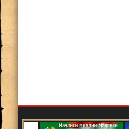
Баррасии фаъолияти илмӣ ва ил
2024
ИШТИРОК ДАР СИМПОЗИУМИ 
СОЛАГИИ АКАДЕМИК БОБОҶ
Нақши олимон дар ташаккул ва р
хориҷии Ҷумҳурии Тоҷикистон, 
Имом
Озмуни ғайринавбатӣ
Эълон!
Маҷлиси ҳисоботӣ-интихоботии 