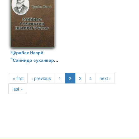
Ҷӯрабек Назрӣ
"Саййидо суханвари
нодирагуфтор"
СТРАНИЦЫ
« first
‹ previous
1
2
3
4
next ›
last »