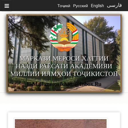
Перейти к основному содержанию
Тоҷикӣ
Русский
English
فارسی
МАРКАЗИ МЕРОСИ ХАТТИИ
НАЗДИ РАЁСАТИ АКАДЕМИЯИ
МИЛЛИИ ИЛМҲОИ ТОҶИКИСТОН
E-Mail:merosikhatti@inbox.ru