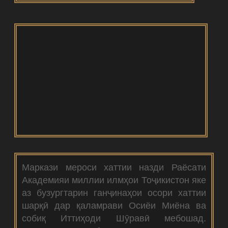
Маркази мероси хаттии назди Раёсати
Академияи миллии илмҳои Тоҷикистон яке
аз бузургтарин ганҷинаҳои осори хаттии
шарқӣ дар қаламрави Осиёи Миёна ва
собиқ Иттиҳоди Шӯравӣ мебошад.