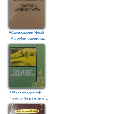
Абдураҳмони Ҷомӣ
"Маҷмӯаи расоили
манзума"
Н.Муҳаммадюсуф
"Гузоре ба рӯзгор ва
осори шайх
Абдулҳайи