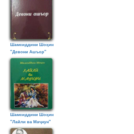
Муҷахарфӣ"
Шамсиддини Шоҳин
"Девони Ашъор"
Шамсиддини Шоҳин
"Лайли ва Маҷнун"