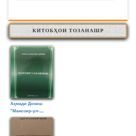
КИТОБҲОИ ТОЗАНАШР
Аҳмади Дониш
"Манозир-ул-
кавокиб"