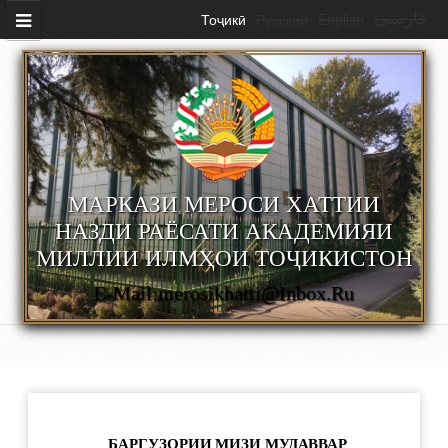
Перейти к основному содержанию
Тоҷикӣ
Русский
English
فارسی
МАРКАЗИ МЕРОСИ ХАТТИИ
НАЗДИ РАЁСАТИ АКАДЕМИЯИ
МИЛЛИИ ИЛМҲОИ ТОҶИКИСТОН
E-Mail:merosikhatti@inbox.ru
БАРГУЗОРИИ МИЗИ МУДАВВАР