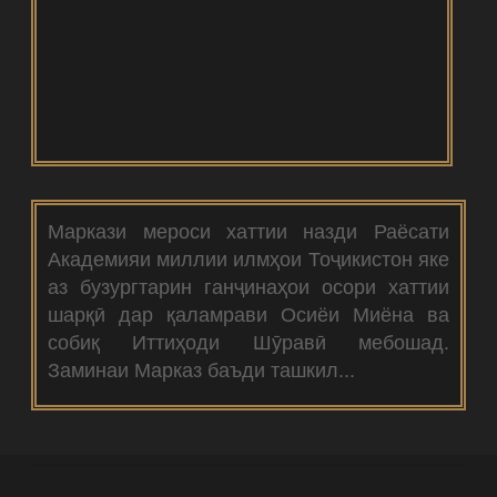
Маркази мероси хаттии назди Раёсати
Академияи миллии илмҳои Тоҷикистон яке
аз бузургтарин ганҷинаҳои осори хаттии
шарқӣ дар қаламрави Осиёи Миёна ва
собиқ Иттиҳоди Шӯравӣ мебошад.
Заминаи Марказ баъди ташкил...