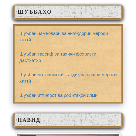
ШУЪБАҲО
Шуъбаи ҷамъоварӣ ва нигоҳдории мероси
хаттӣ
Шуъбаи тавсиф ва таҳияи феҳристи
дастхатҳо
Шуъбаи матншиносӣ, таҳқиқ ва нашри мероси
хаттӣ
Шуъбаи иттилоот ва робитаҳои илмӣ
НАВИД