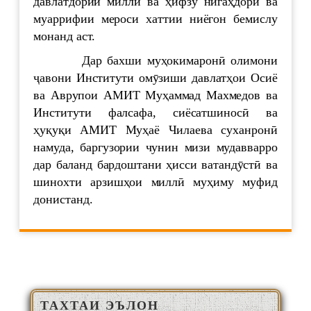
давлатдории миллӣ ва ҳифзу нигаҳдорӣ ва
муаррифии мероси хаттии ниёгон бемислу
монанд аст.
Дар бахши муҳокимаронӣ олимони
ҷавони Институти омӯзиши давлатҳои Осиё
ва Аврупои АМИТ Муҳаммад Махмедов ва
Институти фалсафа, сиёсатшиносӣ ва
ҳуқуқи АМИТ Муҳаё Чилаева суханронӣ
намуда, баргузории чунин мизи мудавварро
дар баланд бардоштани ҳисси ватандӯстӣ ва
шинохти арзишҳои миллӣ муҳиму муфид
донистанд.
ТАХТАИ ЭЪЛОН