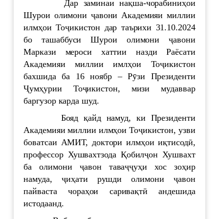
Дар заминаи нақша-чорабиниҳои
Шурои олимони ҷавони Академияи миллии
илмҳои Тоҷикистон дар таърихи 31.10.2024
бо ташаббуси Шурои олимони ҷавони
Маркази мероси хаттии назди Раёсати
Академияи миллии имлҳои Тоҷикистон
бахшида ба 16 ноябр – Рӯзи Президенти
Ҷумҳурии Тоҷикистон, мизи мудаввар
баргузор карда шуд.
Бояд қайд намуд, ки Президенти
Академияи миллии илмҳои Тоҷикистон, узви
боватсаи АМИТ, доктори илмҳои иқтисодӣ,
профессор Хушвахтзода Қобилҷон Хушвахт
ба олимони ҷавон таваҷҷуҳи хос зоҳир
намуда, ҷиҳати рушди олимони ҷавон
пайваста чораҳои саривақтӣ андешида
истодаанд.