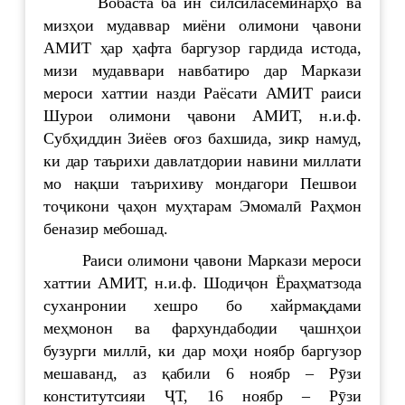
Вобаста ба ин силсиласеминарҳо ва
мизҳои мудаввар миёни олимони ҷавони
АМИТ ҳар ҳафта баргузор гардида истода,
мизи мудаввари навбатиро дар Маркази
мероси хаттии назди Раёсати АМИТ раиси
Шурои олимони ҷавони АМИТ, н.и.ф.
Субҳиддин Зиёев оғоз бахшида, зикр намуд,
ки дар таърихи давлатдории навини миллати
мо нақши таърихиву мондагори Пешвои
тоҷикони ҷаҳон муҳтарам Эмомалӣ Раҳмон
беназир мебошад.
Раиси олимони ҷавони Маркази мероси
хаттии АМИТ, н.и.ф. Шодиҷон Ёраҳматзода
суханронии хешро бо хайрмақдами
меҳмонон ва фархундабодии ҷашнҳои
бузурги миллӣ, ки дар моҳи ноябр баргузор
мешаванд, аз қабили 6 ноябр – Рӯзи
конститутсияи ҶТ, 16 ноябр – Рӯзи