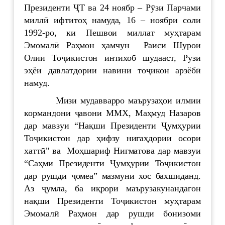
Президенти ҶТ ва 24 ноябр – Рӯзи Парчами
миллӣ ифтитоҳ намуда, 16 – ноябри соли
1992-ро, ки Пешвои миллат муҳтарам
Эмомалӣ Раҳмон ҳамчун Раиси Шурои
Олии Тоҷикистон интихоб шудааст, Рӯзи
эҳёи давлатдории навини тоҷикон арзёбӣ
намуд.
Мизи мудавварро маърузаҳои илмии
кормандони ҷавони ММХ, Маҳмуд Назаров
дар мавзуи “Нақши Президенти Ҷумҳурии
Тоҷикистон дар ҳифзу нигаҳдории осори
хаттӣ" ва Моҳшариф Нигматова дар мавзуи
“Саҳми Президенти Ҷумҳурии Тоҷикистон
дар рушди ҷомеа” мазмуни хос бахшиданд.
Аз ҷумла, ба иқрори маърузакунандагон
нақши Президенти Тоҷикистон муҳтарам
Эмомалӣ Раҳмон дар рушди бонизоми