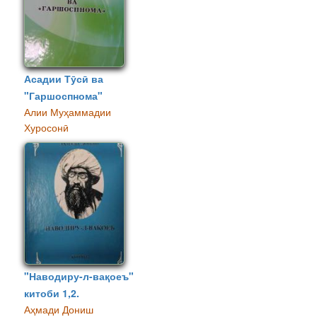
Асадии Тӯсӣ ва
"Гаршоспнома"
Алии Муҳаммадии
Хуросонӣ
"Наводиру-л-вақоеъ"
китоби 1,2.
Аҳмади Дониш