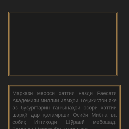
Маркази мероси хаттии назди Раёсати
Академияи миллии илмҳои Тоҷикистон яке
аз бузургтарин ганҷинаҳои осори хаттии
шарқӣ дар қаламрави Осиёи Миёна ва
собиқ Иттиҳоди Шӯравӣ мебошад.
Заминаи Марказ баъди ташкил...