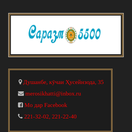
Душанбе, кӯчаи Ҳусейнзода, 35
merosikhatti@inbox.ru
Мо дар Facebook
221-32-02, 221-22-40