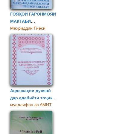
ҒОЯҲОИ ГАРОНМОЯИ
МАКТАБИ
Меҳриддин Ғиёсӣ
ДАВЛАТДОРИИ
ПЕШВОИ МИЛЛАТ
Андешаҳои дунявӣ
дар адабиёти тоҷику
муаллифон аз АМИТ
форс