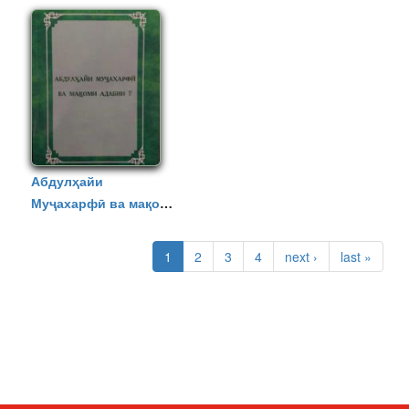
Абдулҳайи
Муҷахарфӣ ва мақоми
адабии ӯ
СТРАНИЦЫ
1
2
3
4
next ›
last »