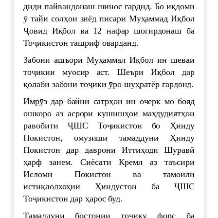
диди пайвандонаш шинос гардид. Бо иқдоми
ӯ тайи солҳои зиёд писари Муҳаммад Иқбол
Ҷовид Иқбол ва 12 нафар шогирдонаш ба
Тоҷикистон ташриф оварданд.
Забони ашъори Муҳаммал Иқбол ин шеваи
тоҷикии муосир аст. Шеъри Иқбол дар
қолаби забони тоҷикӣ ӯро шуҳратёр гардонд.
Имрӯз дар байни сатрҳои ин очерк мо бояд
ошкоро аз асрори кушишҳои маҳдудиятҳои
равобити ҶШС Тоҷикистон бо Ҳинду
Покистон, омӯзиши тамаддуни Ҳинду
Покистон дар даврони Иттиҳоди Шуравӣ
ҳарф занем. Сиёсати Кремл аз таъсири
Исломи Покистон ва тамоили
истиқлолхоҳии Ҳиндустон ба ҶШС
Тоҷикистон дар ҳарос буд.
Тамаддуни бостонии тоҷику форс ба