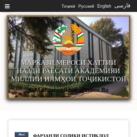
Перейти к основному содержанию
Тоҷикӣ
Русский
English
فارسی
МАРКАЗИ МЕРОСИ ХАТТИИ
НАЗДИ РАЁСАТИ АКАДЕМИЯИ
МИЛЛИИ ИЛМҲОИ ТОҶИКИСТОН
E-Mail:merosikhatti@inbox.ru
Июл
ФАРЗАНДИ СОДИҚИ ИСТИҚЛОЛ