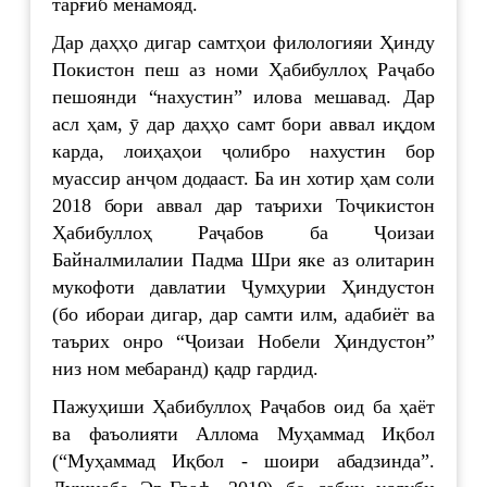
тарғиб менамояд.
Дар даҳҳо дигар самтҳои филологияи Ҳинду
Покистон пеш аз номи Ҳабибуллоҳ Раҷабо
пешоянди “нахустин” илова мешавад. Дар
асл ҳам, ӯ дар даҳҳо самт бори аввал иқдом
карда, лоиҳаҳои ҷолибро нахустин бор
муассир анҷом додааст. Ба ин хотир ҳам соли
2018 бори аввал дар таърихи Тоҷикистон
Ҳабибуллоҳ Раҷабов ба Ҷоизаи
Байналмилалии Падма Шри яке аз олитарин
мукофоти давлатии Ҷумҳурии Ҳиндустон
(бо ибораи дигар, дар самти илм, адабиёт ва
таърих онро “Ҷоизаи Нобели Ҳиндустон”
низ ном мебаранд) қадр гардид.
Пажуҳиши Ҳабибуллоҳ Раҷабов оид ба ҳаёт
ва фаъолияти Аллома Муҳаммад Иқбол
(“Муҳаммад Иқбол - шоири абадзинда”.