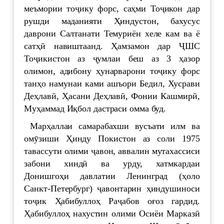
меъмории тоҷику форс, саҳми Тоҷикон дар
рушди маданияти Ҳиндустон, бахусус
даврони Салтанати Темуриён хеле кам ва ё
сатҳӣ навиштаанд. Ҳамзамон дар ҶШС
Тоҷикистон аз ҷумлаи беш аз 3 ҳазор
олимон, адибону ҳунарварони тоҷику форс
танҳо намунаи ками ашъори Бедил, Хусрави
Деҳлавӣ, Ҳасани Деҳлавӣ, Фонии Кашмирӣ,
Муҳаммад Иқбол дастраси омма буд.
Марҳаллаи самарабахши вусъати илм ва
омӯзиши Ҳинду Покистон аз соли 1975
тавассути олими ҷавон, аввалин мутахассиси
забони хиндӣ ва урду, хатмкардаи
Донишгоҳи давлатии Ленинград (ҳоло
Санкт-Петербург) ҷавонтарин ҳиндушиноси
тоҷик Ҳабибуллоҳ Раҷабов оғоз гардид.
Ҳабибуллоҳ нахустин олими Осиёи Марказӣ