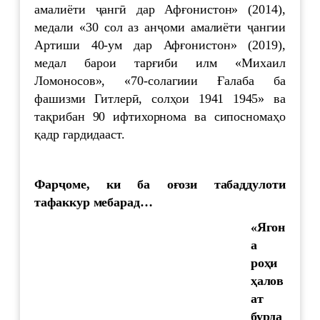
амалиёти ҷангӣ дар Афғонистон» (2014),
медали «30 сол аз анҷоми амалиёти ҷангии
Артиши 40-ум дар Афғонистон» (2019),
медал барои тарғиби илм «Михаил
Ломоносов», «70-солагиии Ғалаба ба
фашизми Гитлерӣ, солҳои 1941 1945» ва
тақрибан 90 ифтихорнома ва сипосномаҳо
қадр гардидааст.
Фарҷоме, ки ба оғози табаддулоти
тафаккур мебарад…
«Ягон
а
роҳи
ҳалов
ат
бурда