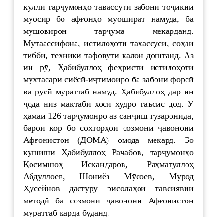
кулли тарҷумонҳо тавассути забони тоҷикии
муосир бо афғонҳо муошират намуда, ба
мушовирон тарҷума мекарданд.
Мутаассифона, истилоҳоти тахассусӣ, соҳаи
тиббӣ, техникӣ тафовути калон доштанд. Аз
ин рӯ, Ҳабибуллоҳ феҳристи истилоҳоти
мухтасари сиёсӣ-иҷтимоиро ба забони форсӣ
ва русӣ мураттаб намуд. Ҳабибуллоҳ дар ин
ҷода низ мактаби хоси худро таъсис дод. Ӯ
ҳамаи 126 тарҷумонро аз санҷиш гузаронида,
барои кор бо сохторҳои созмони ҷавонони
Афғонистон (ДОМА) омода мекард. Бо
кушиши Ҳабибуллоҳ Раҷабов, тарҷумонҳо
Қосимшоҳ Искандаров, Раҳматуллоҳ
Абдуллоев, Шониёз Мӯсоев, Мурод
Ҳусейнов дастуру рисолаҳои тавсиявии
методӣ ба созмони ҷавонони Афғонистон
мураттаб карда буданд.