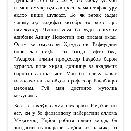
Душнабе Эр-Граф. 2019) бо сабку услуби
илмии оммафаҳм дастраси ҳамаи тафаккуру
ақлҳо иншо шудааст. Бо як варақ задан
чашму ақл саҳифаи китобро то охир тарк
намекунад. Чунин усул ба худи олимону
адибони Ҳинду Покистон низ писанд омад.
Олим ва омӯзгори Ҳиндустон Рафеуддин
боре дар суҳбат ба банда гуфта буд:
“Асарҳои илмии профессор Раҷабов барои
хурдсол, пири хирад, донишҷӯ ва академик
баробар дастрас аст. Ман бо шавқу ҳавас
мақолаҳо ва китобҳои профессор Раҷабовро
мехонам. Гӯё ман достонро мутолиа
мекунам”.
Боз як паҳлӯи саҳми назарраси Раҷабов ин
аст, ки ӯ бо фарзандону наберагони аллома
Муҳаммад Иқбол робита пайдо карда, ба
зиндагии пуршарафи Иқбол аз наздик, аз