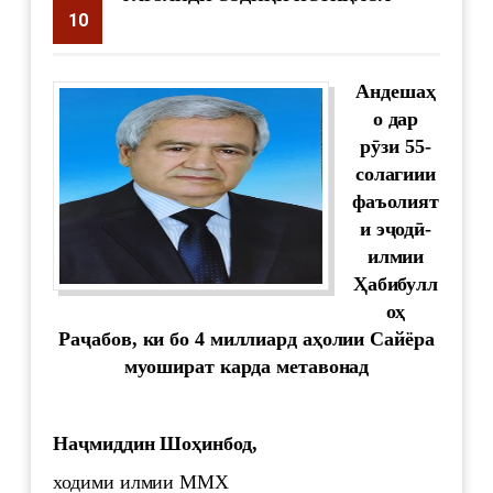
10
supervisor
3445
Андешаҳ
о дар
рӯзи 55-
солагиии
фаъолият
и эҷодӣ-
илмии
Ҳабибулл
оҳ
Раҷабов, ки бо 4 миллиард аҳолии Сайёра
муошират карда метавонад
Наҷмиддин Шоҳинбод,
ходими илмии ММХ