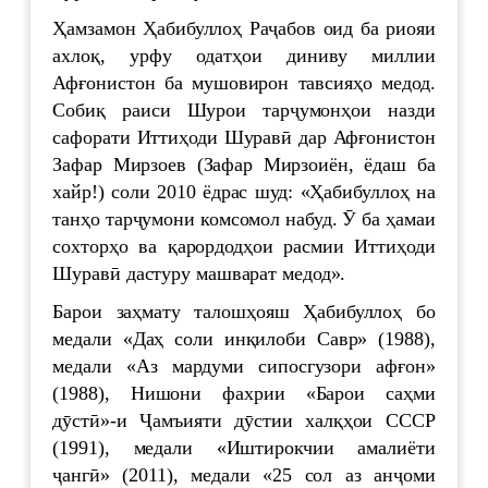
Ҳамзамон Ҳабибуллоҳ Раҷабов оид ба риояи
ахлоқ, урфу одатҳои диниву миллии
Афғонистон ба мушовирон тавсияҳо медод.
Собиқ раиси Шурои тарҷумонҳои назди
сафорати Иттиҳоди Шуравӣ дар Афғонистон
Зафар Мирзоев (Зафар Мирзоиён, ёдаш ба
хайр!) соли 2010 ёдрас шуд: «Ҳабибуллоҳ на
танҳо тарҷумони комсомол набуд. Ӯ ба ҳамаи
сохторҳо ва қарордодҳои расмии Иттиҳоди
Шуравӣ дастуру машварат медод».
Барои заҳмату талошҳояш Ҳабибуллоҳ бо
медали «Даҳ соли инқилоби Савр» (1988),
медали «Аз мардуми сипосгузори афғон»
(1988), Нишони фахрии «Барои саҳми
дӯстӣ»-и Ҷамъияти дӯстии халқҳои СССР
(1991), медали «Иштирокчии амалиёти
ҷангӣ» (2011), медали «25 сол аз анҷоми