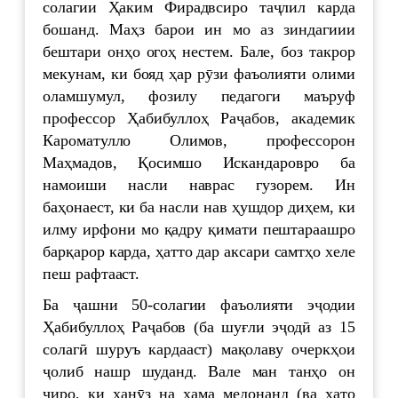
солагии Ҳаким Фирадвсиро таҷлил карда
бошанд. Маҳз барои ин мо аз зиндагиии
бештари онҳо огоҳ нестем. Бале, боз такрор
мекунам, ки бояд ҳар рӯзи фаъолияти олими
оламшумул, фозилу педагоги маъруф
профессор Ҳабибуллоҳ Раҷабов, академик
Кароматулло Олимов, профессорон
Маҳмадов, Қосимшо Искандаровро ба
намоиши насли наврас гузорем. Ин
баҳонаест, ки ба насли нав ҳушдор диҳем, ки
илму ирфони мо қадру қимати пештараашро
барқарор карда, ҳатто дар аксари самтҳо хеле
пеш рафтааст.
Ба ҷашни 50-солагии фаъолияти эҷодии
Ҳабибуллоҳ Раҷабов (ба шуғли эҷодӣ аз 15
солагӣ шуруъ кардааст) мақолаву очеркҳои
ҷолиб нашр шуданд. Вале ман танҳо он
чиро, ки ҳанӯз на ҳама медонанд (ва ҳато