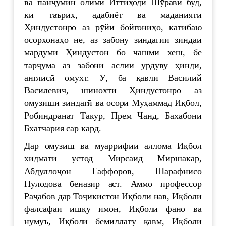
ва панҷумин олими Иттиҳоди Шӯравӣ буд,
ки таърих, адабиёт ва маданияти
Ҳиндустонро аз рӯйи бойгониҳо, катибаю
осорхонаҳо не, аз забону зиндагии зиндаи
мардуми Ҳиндустон бо чашми хеш, бе
тарҷума аз забони аслии урдуву ҳиндӣ,
англисӣ омӯхт. Ӯ, ба қавли Василий
Василевич, шинохти Ҳиндустонро аз
омӯзиши зиндагӣ ва осори Муҳаммад Иқбол,
Робиндранат Такур, Прем Чанд, Бахабони
Бхатчария сар кард.
Дар омӯзиш ва муаррифии аллома Иқбол
хидмати устод Мирсаид Миршакар,
Абдуллоҷон Ғаффоров, Шарафнисо
Пӯлодова беназир аст. Аммо профессор
Раҷабов дар Тоҷикистон Иқболи нав, Иқболи
фалсафаи ишқу имон, Иқболи фано ва
нумуъ, Иқболи бемиллату қавм, Иқболи