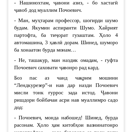
- Нашинохтам, ҷавони азиз, - бо хастагӣ
ҷавоб дод муаллим Почоевич.
- Ман, муҳтарам профессор, шогирди шумо
будам. Якумин аспиранти Шумо. Хайрият
партофта, ба тиҷорат гузаштам. Ҳоло 4
автомашина, 3 ҳавлӣ дорам. Шинед, шуморо
ба хонаатон бурда монам…
- Не, ташакур, ман наздик омадам, - гуфта
Почоевич саховати ҷавонро рад кард.
Боз пас аз чанд чақрим мошини
“Лендкурезер”-и нав дар назди Почоевич
мисли тонк ғуррос зада истод. Ҷавони
ришдори бойбачаи асри нав муаллимро садо
дод:
- Почоевич, монда набошед! Шинед, бурда
расонам. Ҳоло ҳам китобҳои вазнинатонро