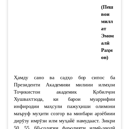
(Пеш
вои
милл
ат
Эмом
алӣ
Раҳм
он)
Ҳамду сано ва садҳо бор сипос ба
Президенти Академияи милиии илмҳои
Тоҷикистон академик Қобилҷон
Хушвахтзода, ки барои муаррифии
инфиродии маҳсули пажуҳиши олимони
маъруф муҳити созгор ва минбари арзёбиии
дирӯзу имрӯзи илм муҳайё намудааст. Зикри
50, 55, 60-солагии фаъолияти илмӣ-эҷодӣ