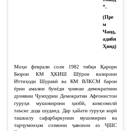
”.
(Пре
м
Чанд,
адиби
Ҳинд)
Моҳи феврали соли 1982 тибқи Қарори
Бюрои КМ ҲКИШ Шӯрои вазирони
Иттиҳоди Шуравӣ ва КМ ВЛКСМ барои
ёрии амалии бунёди ҷомеаи демократиии
дунявии Ҷумҳурии Демократии Афғонистон
гуруҳи мушовирони ҳизбӣ, комсомолӣ
таъсис дода шуданд. Дар ҳайати гуруҳи корӣ
ташкилу сафарбаркунии мушовирин ва
тарҷумонҳои созмони ҷавонон аз ҶШС