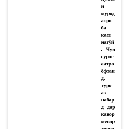
и
мурод
атро
ба
касе
наг
ӯ
й
. Чун
суроғ
аатро
ёфтан
д,
туро
аз
набар
д дар
канор
мепар
тоянд