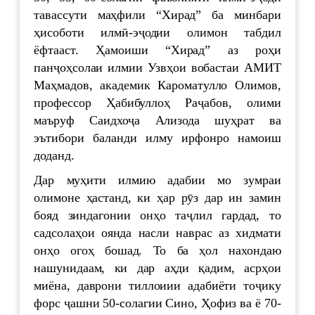
тавассути маҳфили “Хирад” ба минбари
ҳисоботи илмӣ-эҷодии олимон табдил
ёфтааст. Ҳамоиши “Хирад” аз роҳи
панҷоҳсолаи илмии Узвҳои вобастаи АМИТ
Маҳмадов, академик Кароматулло Олимов,
профессор Ҳабибуллоҳ Раҷабов, олими
маъруф Саидхоҷа Ализода шуҳрат ва
эътибори баланди илму ирфонро намоиш
доданд.
Дар муҳити илмию адабии мо зумраи
олимоне ҳастанд, ки ҳар рӯз дар ин замин
бояд зиндагонии онҳо таҷлил гардад, то
садсолаҳои оянда насли наврас аз хидмати
онҳо огоҳ бошад. То ба ҳол нахондаю
нашунидаам, ки дар аҳди қадим, асрҳои
миёна, даврони тиллоиии адабиёти тоҷику
форс ҷашни 50-солагии Сино, Ҳофиз ва ё 70-