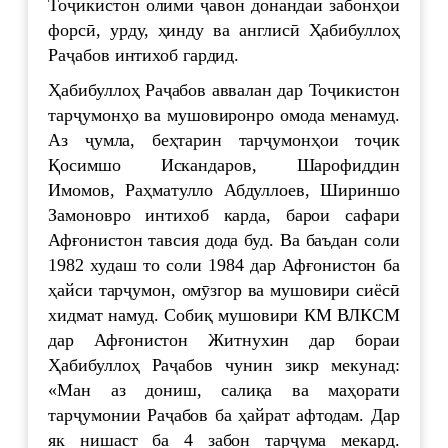
Тоҷикистон олими ҷавон донандаи забонҳои
форсӣ, урду, ҳинду ва англисӣ Ҳабибуллоҳ
Раҷабов интихоб гардид.
Ҳабибуллоҳ Раҷабов аввалан дар Тоҷикистон
тарҷумонҳо ва мушовиронро омода менамуд.
Аз ҷумла, беҳтарин тарҷумонҳои тоҷик
Қосимшо Искандаров, Шарофиддин
Имомов, Раҳматулло Абдуллоев, Шириншо
Замоновро интихоб карда, барои сафари
Афғонистон тавсия дода буд. Ва баъдан соли
1982 худаш то соли 1984 дар Афғонистон ба
ҳайси тарҷумон, омӯзгор ва мушовири сиёсӣ
хидмат намуд. Собиқ мушовири КМ ВЛКСМ
дар Афғонистон Житнухин дар бораи
Ҳабибуллоҳ Раҷабов чунин зикр мекунад:
«Ман аз дониш, салиқа ва маҳорати
тарҷумонии Раҷабов ба ҳайрат афтодам. Дар
як нишаст ба 4 забон тарҷума мекард.