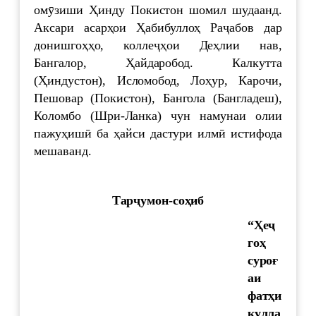
омӯзиши Ҳинду Покистон шомил шудаанд.
Аксари асарҳои Ҳабибуллоҳ Раҷабов дар
донишгоҳҳо, коллеҷҳои Деҳлии нав,
Бангалор, Ҳайдаробод. Калкутта
(Ҳиндустон), Исломобод, Лоҳур, Карочи,
Пешовар (Покистон), Бангола (Бангладеш),
Коломбо (Шри-Ланка) чун намунаи олии
пажуҳишӣ ба ҳайси дастури илмӣ истифода
мешаванд.
Тарҷ
у
мон-соҳиб
“Ҳеҷ
гоҳ
суроғ
аи
фатҳи
қулла