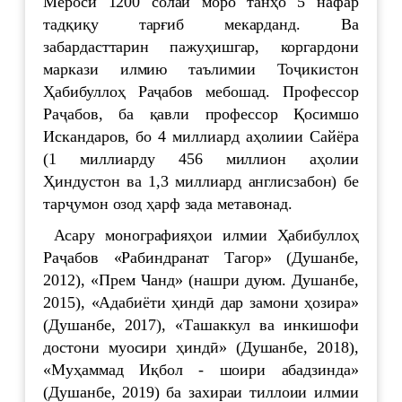
Мероси 1200 солаи моро танҳо 5 нафар
тадқиқу тарғиб мекарданд. Ва
забардасттарин пажуҳишгар, коргардони
маркази илмию таълимии Тоҷикистон
Ҳабибуллоҳ Раҷабов мебошад. Профессор
Раҷабов, ба қавли профессор Қосимшо
Искандаров, бо 4 миллиард аҳолиии Сайёра
(1 миллиарду 456 миллион аҳолии
Ҳиндустон ва 1,3 миллиард англисзабон) бе
тарҷумон озод ҳарф зада метавонад.
Асару монографияҳои илмии Ҳабибуллоҳ
Раҷабов «Рабиндранат Тагор» (Душанбе,
2012), «Прем Чанд» (нашри дуюм. Душанбе,
2015), «Адабиёти ҳиндӣ дар замони ҳозира»
(Душанбе, 2017), «Ташаккул ва инкишофи
достони муосири ҳиндӣ» (Душанбе, 2018),
«Муҳаммад Иқбол - шоири абадзинда»
(Душанбе, 2019) ба захираи тиллоии илмии