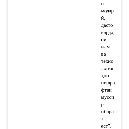
и
модар
ӣ,
дасто
вардҳ
ои
илм
ва
техно
логия
ҳои
пешра
фтаи
муоси
р
ибора
т
аст”.