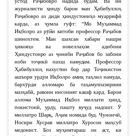
устод Раҷабовро надида будам. Ва ин
журналисти ҳинду барои ман Ҳабибуллоҳ
Раҷабовро аз диди ҳиндустониҳо муаррифӣ
карда, аз ҷумла гуфт: “Мо Муҳаммад
Иқболро аз рӯйи китоби профессор Раҷабов
шинохтем. Ман шахсан хабари нашри
ҳикояҳо ва новеллаҳои адибони
Ҳиндустонро аз ҷониби Раҷабов бо забони
ноби тоҷикӣ пахш намудам. Профессор
Ҳабибуллоҳ нахустин бор дар Тоҷикистон
ашъори урдуи Иқболро амиқ таҳлил намуда,
бархӯрди алломаро ба таҳамулпазириии
мазҳабӣ, равони инсоният кашф кард. Барои
аллома Муҳаммад Иқбол миллати ҳинд,
покистонӣ, урду, пашту вуҷуд надошт. Ӯ
миллатро Шарқ, Аҷам номида буд. Чунончӣ,
Носири Хусрав миллатро Хуросон маҳсуб
медонист. Боз муҳимтараш он аст, ки