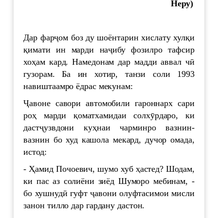
Неру)
Дар фарҷом боз ду шоёнтарин хислату хулқи
қимати ин марди наҷибу фозилро тафсир
хоҳам кард. Намедонам дар мадди аввал чӣ
гузорам. Ба ин хотир, танзи соли 1993
навиштаамро ёдрас мекунам:
Ҷавоне савори автомобили гароннарх сари
роҳ марди қоматхамидаи солхӯрдаро, ки
дастҷузвдони куҳнаи чарминро вазнин-
вазнин бо худ кашола мекард, дучор омада,
истод:
- Ҳамид Почоевич, шумо хуб ҳастед? Шодам,
ки пас аз солиёни зиёд Шуморо мебинам, -
бо хушнудӣ гуфт ҷавони олуфтасимои мисли
занон тилло дар гардану дастон.