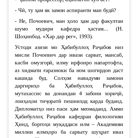
- Чӣ, ту ҳам як замон аспиранти ман будӣ?
- Не, Почоевич, ман ҳоло ҳам дар факултаи
шумо мудири кафедра ҳастам... (Н.
Шоҳинбод. «Хар дар рег», 1993).
Устоди азизи мо Ҳабибуллоҳ Раҷабов низ
мисли Почоевич дар ивази сарват, мансаб,
касби омузгорӣ, илму ирфонро напартофта,
аз хидмати ғаразноки ба ном шогирдон даст
кашида буд. Солҳои навадуми замони
даргириҳо ба Ҳабибуллоҳ Раҷабов,
мутахассис ва донандаи 4 забони хориҷӣ,
лоиҳаҳои тиҷоратӣ пешниҳод карда буданд.
Дипломатҳо низ паси ҳам меомаданд. Аммо
Ҳабибуллоҳ Раҷабов кафедраи филологияи
Ҳинд, боргоҳи муқаддаси илм – Академияи
миллии илмҳоро ба сарвату шуҳрат иваз