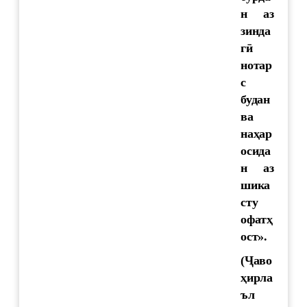
н аз
зинда
гӣ
нотар
с
будан
ва
наҳар
осида
н аз
шика
сту
офатҳ
ост».
(Ҷаво
ҳирла
ъл