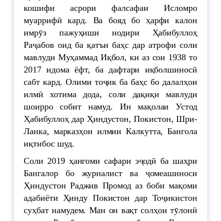
кошифи асрори фалсафаи Исломро
муаррифӣ кард. Ва бояд бо ҳарфи калон
имрӯз пажуҳиши нодири Ҳабибуллоҳ
Раҷабов оид ба қатъи баҳс дар атрофи соли
мавлуди Муҳаммад Иқбол, ки аз сои 1938 то
2017 идома ёфт, ба дафтари иқболшиносӣ
сабт кард. Олими тоҷик ба баҳс бо далалҳои
илмӣ хотима дода, соли дақиқи мавлуди
шоирро собит намуд. Ин мақолаи Устод
Ҳабибуллоҳ дар Ҳиндустон, Покистон, Шри-
Ланка, марказҳои илмии Калкутта, Бангола
иқтибос шуд.
Соли 2019 ҳангоми сафари эҷодӣ ба шаҳри
Бангалор бо журналист ва ҷомеашиноси
Ҳиндустон Раджив Промод аз боби мақоми
адабиёти Ҳинду Покистон дар Тоҷикистон
суҳбат намудем. Ман он вақт солҳои тӯлонӣ