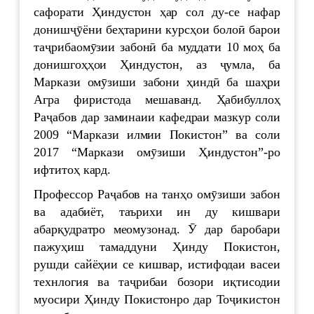
сафорати Ҳиндустон ҳар сол ду-се нафар
донишҷӯёни беҳтарини курсҳои болоӣ барои
таҷрибаомӯзии забонӣ ба муддати 10 моҳ ба
донишгоҳҳои Ҳиндустон, аз ҷумла, ба
Маркази омӯзиши забони ҳиндӣ ба шаҳри
Агра фиристода мешаванд. Ҳабибуллоҳ
Раҷабов дар заминаии кафедраи мазкур соли
2009 “Маркази илмии Покистон” ва соли
2017 “Маркази омӯзиши Ҳиндустон”-ро
ифтитоҳ кард.
Профессор Раҷабов на танҳо омӯзиши забон
ва адабиёт, таърихи ин ду кишвари
абарқудратро меомузонад. Ӯ дар баробари
пажуҳиш тамаддуни Ҳинду Покистон,
рушди сайёҳии се кишвар, истифодаи васеи
технлогия ва таҷрибаи бозори иқтисодии
муосири Ҳинду Покистонро дар Тоҷикистон