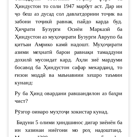
Ҳиндустон то соли 1947 марбут аст. Дар ин
ҷо беш аз дусад сол давлатдориии тоҷик ва
забони тоҷикӣ равнақ пайдо карда буд.
Ҳиҷрати Бузурги Осиёи Марказӣ ба
Ҳиндустон аз муҳоҷирати Бузурги Аврупо ба
қитъаи Амрико камӣ надошт. Муҳоҷирати
азими меҳнатӣ барои равнақи тамаддуни
дохилӣ мусоидат кард. Аҳли зиё мардуми
босавод ба Ҳиндустон сафар мекарданд, то
ғизои моддӣ ва маънавиии хешро таъмин
кунанд:
Ру ба Ҳинд овардани равшандилон аз баҳри
чист?
Рӯзгор оинаро муҳтоҷи хокистар кунад.
Бидуни 5 олими ҳиндшинос дигар зиёиён ба
ин хазинаи ниёгони мо роҳ надоштанд.