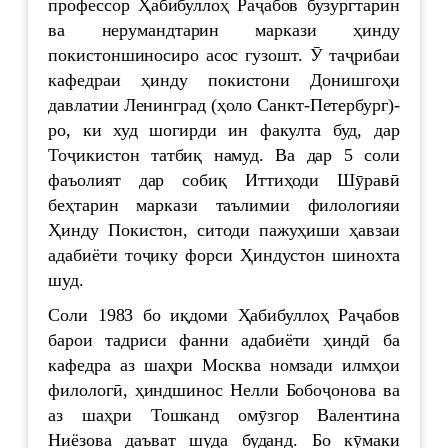
профессор Ҳабибуллоҳ Раҷабов бузургтарин
ва нерумандтарин маркази ҳинду
покистоншиносиро асос гузошт. Ӯ таҷрибаи
кафедраи ҳинду покистони Донишгоҳи
давлатии Ленинград (ҳоло Санкт-Петербург)-
ро, ки худ шогирди ин факулта буд, дар
Тоҷикистон татбиқ намуд. Ва дар 5 соли
фаъолият дар собиқ Иттиҳоди Шӯравӣ
беҳтарин маркази таълимии филологияи
Ҳинду Покистон, ситоди пажуҳиши ҳавзаи
адабиёти тоҷику форси Ҳиндустон шинохта
шуд.
Соли 1983 бо иқдоми Ҳабибуллоҳ Раҷабов
барои тадриси фанни адабиёти ҳиндӣ ба
кафедра аз шаҳри Москва номзади илмҳои
филологӣ, ҳиндшинос Нелли Бобоҷонова ва
аз шаҳри Тошканд омӯзгор Валентина
Ниёзова даъват шуда буданд. Бо кӯмаки