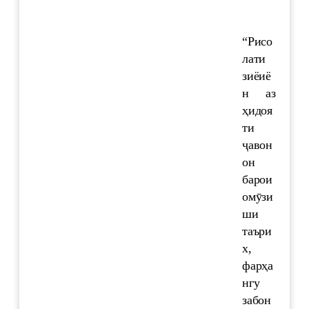
“Рисо
лати
зиёиё
н аз
ҳидоя
ти
ҷавон
он
барои
омӯзи
ши
таъри
х,
фарҳа
нгу
забон