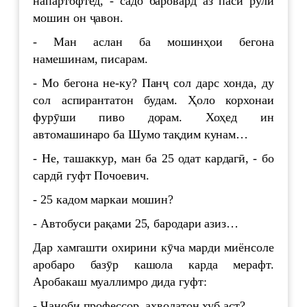
напартофтед, - садо баровард аз паси рули
мошин он ҷавон.
- Ман аслан ба мошинҳои бегона
намешинам, писарам.
- Мо бегона не-ку? Панҷ сол дарс хонда, ду
сол аспирантатон будам. Ҳоло корхонаи
фурӯши пиво дорам. Хоҳед ин
автомашинаро ба Шумо тақдим кунам…
- Не, ташаккур, ман ба 25 одат кардагӣ, - бо
сардӣ гуфт Почоевич.
- 25 кадом маркаи мошин?
- Автобуси рақами 25, бародари азиз…
Дар хамгашти охирини кӯча марди миёнсоле
аробаро базӯр кашола карда мерафт.
Аробакаш муаллимро дида гуфт:
- Ҷаноби профессор, аҳволатон хуб аст?