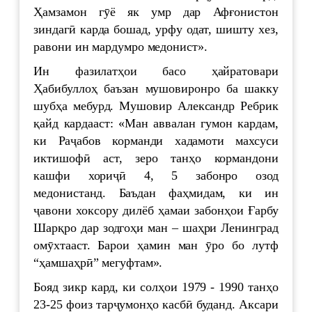
Ҳамзамон гӯё як умр дар Афғонистон
зиндагӣ карда бошад, урфу одат, шишту хез,
равони ин мардумро медонист».
Ин фазилатҳои басо ҳайратовари
Ҳабибуллоҳ баъзан мушовиронро ба шакку
шубҳа мебурд. Мушовир Александр Ребрик
қайд кардааст: «Ман аввалан гумон кардам,
ки Раҷабов корманди хадамоти махсуси
иктишофӣ аст, зеро танҳо кормандони
кашфи хориҷӣ 4, 5 забонро озод
медонистанд. Баъдан фаҳмидам, ки ин
ҷавони хоксору дилёб ҳамаи забонҳои Ғарбу
Шарқро дар зодгоҳи ман – шаҳри Ленинград
омӯхтааст. Барои ҳамин ман ӯро бо лутф
“ҳамшаҳрӣ” мегуфтам».
Бояд зикр кард, ки солҳои 1979 - 1990 танҳо
23-25 фоиз тарҷумонҳо касбӣ буданд. Аксари