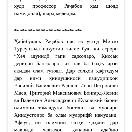
худи профессор Раҷабов ҳам шояд
намедонад), шарҳ медиҳам.
**************************
Ҳабибуллоҳ Раҷабов пас аз устод Мирзо
Турсунзода нахустин зиёие буд, ки асрори
“Ҳеҷ шунидӣ гапи садсоларо, Қиссаи
деринаи Банголаро” аз нав ба баҳсу арзи
ақидаи олам гузошт. Дар солҳои ҳафтодум
дар илми ҳиндушиносӣ пажуҳишҳои
Василий Василевич Радлов, Иван Петровияч
Маев, Григорий Максимович Бонгард-Левин
ва Валентин Алексадрович Жуковский барин
олимони тамаддуни бостонӣ ва муосири
Ҳиндустонро ба олам муаррифӣ намуданд.
Афсус, ин олимони сатҳи ҷаҳонӣ дар
мавриди ҳавзаҳои ҳунарию адабию