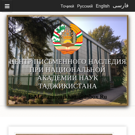
Skip to main content
Тоҷикӣ
Русский
English
فارسی
ЦЕНТР ПИСЬМЕННОГО НАСЛЕДИЯ
ПРИ НАЦИОНАЛЬНОЙ
АКАДЕМИИ НАУК
ТАДЖИКИСТАНА
E-Mail:merosikhatti@inbox.ru