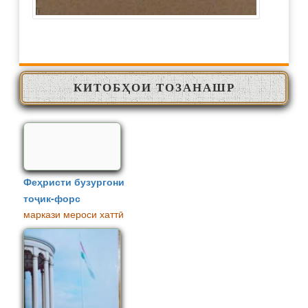
КИТОБҲОИ ТОЗАНАШР
Феҳристи бузургони
тоҷик-форс
маркази мероси хаттӣ