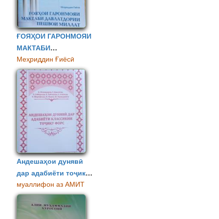
ҒОЯҲОИ ГАРОНМОЯИ
МАКТАБИ
Меҳриддин Ғиёсӣ
ДАВЛАТДОРИИ
ПЕШВОИ МИЛЛАТ
Андешаҳои дунявӣ
дар адабиёти тоҷику
муаллифон аз АМИТ
форс