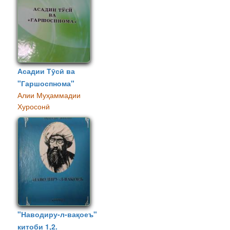
Асадии Тӯсӣ ва
"Гаршоспнома"
Алии Муҳаммадии
Хуросонӣ
"Наводиру-л-вақоеъ"
китоби 1,2.