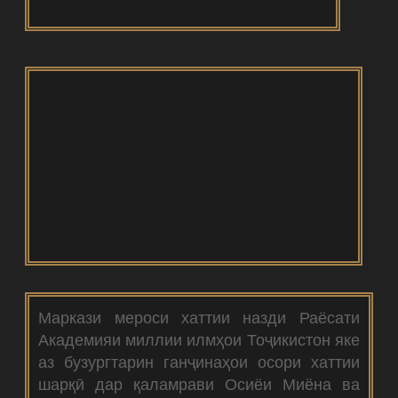
Маркази мероси хаттии назди Раёсати
Академияи миллии илмҳои Тоҷикистон яке
аз бузургтарин ганҷинаҳои осори хаттии
шарқӣ дар қаламрави Осиёи Миёна ва