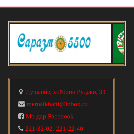
Душанбе, хиёбони Рӯдакӣ, 33
merosikhatti@inbox.ru
Мо дар Facebook
221-32-02, 221-22-40