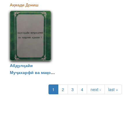
Аҳмади Дониш
Абдулҳайи
Муҷахарфӣ ва мақоми
адабии ӯ
PAGES
1
2
3
4
next ›
last »