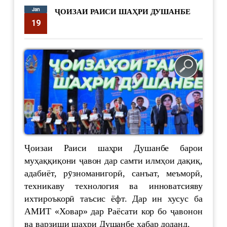
Jan
ҶОИЗАИ РАИСИ ШАҲРИ ДУШАНБЕ
19
supervisor
6843
Ҷоизаи Раиси шаҳри Душанбе барои
муҳаққиқони ҷавон дар самти илмҳои дақиқ,
адабиёт, рӯзноманигорӣ, санъат, меъморӣ,
техникаву технология ва инноватсияву
ихтироъкорӣ таъсис ёфт. Дар ин хусус ба
АМИТ «Ховар» дар Раёсати кор бо ҷавонон
ва варзиши шаҳри Душанбе хабар доданд.