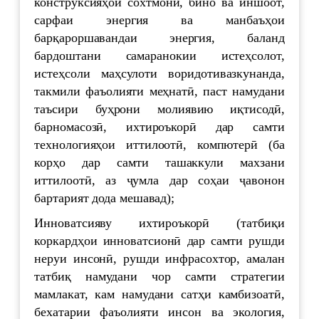
конструксияҳои сохтмонӣ, бино ва иншоот,
сарфаи энергия ва манбаъҳои
барқароршавандаи энергия, баланд
бардоштани самаранокии истеҳсолот,
истеҳсоли маҳсулоти воридотивазкунанда,
такмили фаъолияти меҳнатӣ, паст намудани
таъсири буҳрони молиявию иқтисодӣ,
барномасозӣ, ихтироъкорӣ дар самти
технологияҳои иттилоотӣ, компютерӣ (ба
корҳо дар самти ташаккули махзани
иттилоотӣ, аз ҷумла дар соҳаи ҷавонон
бартарият дода мешавад);
Инноватсияву ихтироъкорӣ (татбиқи
коркардҳои инноватсионӣ дар самти рушди
неруи инсонӣ, рушди инфрасохтор, амалан
татбиқ намудани чор самти стратегии
мамлакат, кам намудани сатҳи камбизоатӣ,
бехатарии фаъолияти инсон ва экология,