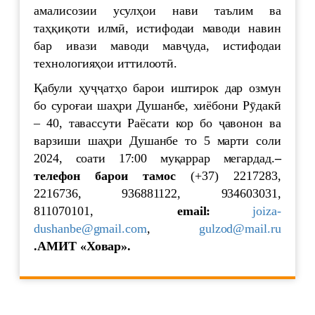
амалисозии усулҳои нави таълим ва
таҳқиқоти илмӣ, истифодаи маводи навин
бар ивази маводи мавҷуда, истифодаи
технологияҳои иттилоотӣ.
Қабули ҳуҷҷатҳо барои иштирок дар озмун
бо суроғаи шаҳри Душанбе, хиёбони Рӯдакӣ
– 40, тавассути Раёсати кор бо ҷавонон ва
варзиши шаҳри Душанбе то 5 марти соли
2024, соати 17:00 муқаррар мегардад.
–
телефон барои тамос
(+37) 2217283,
2216736, 936881122, 934603031,
811070101,
email:
joiza-
dushanbe@gmail.com
,
gulzod@mail.ru
.АМИТ «Ховар».