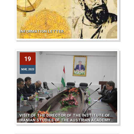
INFORMATION LETTER
19
19
MAY, 2023
MAY, 2023
VISIT OF THE DIRECTOR OF THE INSTITUTE OF
IRANIAN STUDIES OF THE AUSTRIAN ACADEMY
OF SCIENCES TO THE CENTER OF WRITTEN
HERITAGE