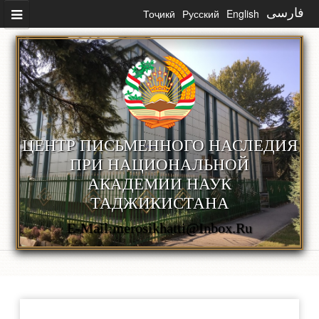
Skip to main content
Тоҷикӣ
Русский
English
فارسی
ЦЕНТР ПИСЬМЕННОГО НАСЛЕДИЯ
ПРИ НАЦИОНАЛЬНОЙ
АКАДЕМИИ НАУК
ТАДЖИКИСТАНА
E-Mail:merosikhatti@inbox.ru