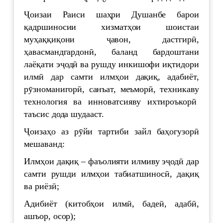
Ҷоизаи Раиси шаҳри Душанбе барои
қадршиносии хизматҳои шоистаи
муҳаққиқони ҷавон, дастгирӣ,
ҳавасмандгардонӣ, баланд бардоштани
лаёқати эҷодӣ ва рушду инкишофи иқтидори
илмӣ дар самти илмҳои дақиқ, адабиёт,
рӯзноманигорӣ, санъат, меъморӣ, техникаву
технология ва инноватсияву ихтироъкорӣ
таъсис дода шудааст.
Ҷоизаҳо аз рӯйи тартиби зайл баҳогузорӣ
мешаванд:
Илмҳои дақиқ – фаъолияти илмиву эҷодӣ дар
самти рушди илмҳои табиатшиносӣ, дақиқ
ва риёзӣ;
Адибиёт (китобҳои илмӣ, бадеӣ, адабӣ,
ашъор, осор);