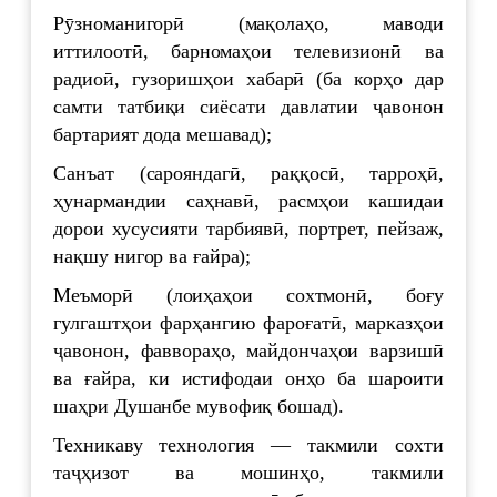
Рӯзноманигорӣ (мақолаҳо, маводи
иттилоотӣ, барномаҳои телевизионӣ ва
радиоӣ, гузоришҳои хабарӣ (ба корҳо дар
самти татбиқи сиёсати давлатии ҷавонон
бартарият дода мешавад);
Санъат (сарояндагӣ, раққосӣ, тарроҳӣ,
ҳунармандии саҳнавӣ, расмҳои кашидаи
дорои хусусияти тарбиявӣ, портрет, пейзаж,
нақшу нигор ва ғайра);
Меъморӣ (лоиҳаҳои сохтмонӣ, боғу
гулгаштҳои фарҳангию фароғатӣ, марказҳои
ҷавонон, фаввораҳо, майдончаҳои варзишӣ
ва ғайра, ки истифодаи онҳо ба шароити
шаҳри Душанбе мувофиқ бошад).
Техникаву технология — такмили сохти
таҷҳизот ва мошинҳо, такмили