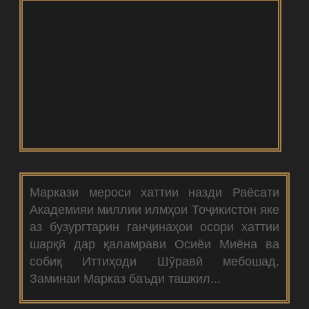
Маркази мероси хаттии назди Раёсати
Академияи миллии илмҳои Тоҷикистон яке
аз бузургтарин ганҷинаҳои осори хаттии
шарқӣ дар қаламрави Осиёи Миёна ва
собиқ Иттиҳоди Шӯравӣ мебошад.
Заминаи Марказ баъди ташкил...