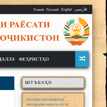
Тоҷикӣ
Русский
English
فارسی
ҶАЛЛА
ФЕҲРИСТҲО
ШУЪБАҲО
Шуъбаи ҷамъоварӣ ва
нигоҳдории мероси хаттӣ