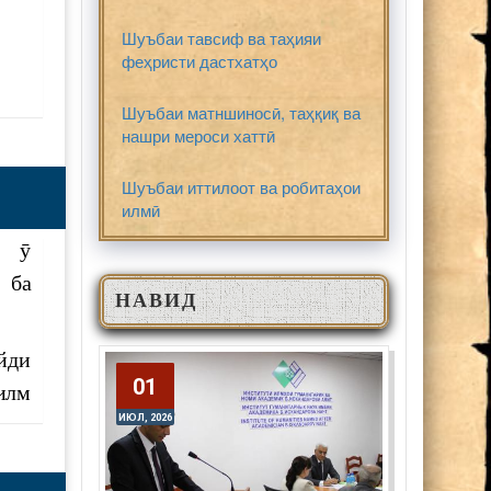
Шуъбаи тавсиф ва таҳияи
феҳристи дастхатҳо
Шуъбаи матншиносӣ, таҳқиқ ва
I-и
нашри мероси хаттӣ
кӣ-
Шуъбаи иттилоот ва робитаҳои
мчун
илмӣ
кии
 аз
и ӯ
бос
 ба
НАВИД
дар
йди
суб
01
01
илм
даи
ИЮЛ, 2026
ИЮЛ, 2026
авад
ҳои
ури
он,