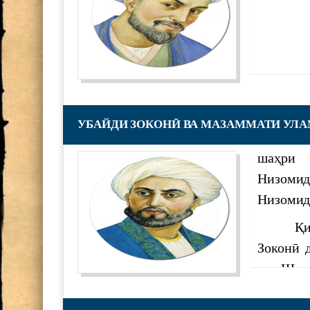
РӮНАМОИИ КИТОБИ “ТОҶ
САРНАВИШТ”
Минётури нусхаи “Шоҳнома”
Саъдии 
хаттии назди Раёсати АМИТ,
дасти Рустам”
тоҷику 
НОМАИ ИТТИЛООТӢ
форсӣ гу
УБАЙДИ ЗОКОНӢ ВА МАЗАММАТИ УЛ
Убайди 
supervisor
6320
дастури
Ҷоизаи Раиси шаҳри Душанб
шаҳри 
зарбулм
Низомид
шудааст.
Мулоқоти посдорони мероси
Низомид
Муҳимт
Қисми з
қолаби 
he role of young scientists in t
Зоконӣ 
мешаван
дар Шеро
ишқи за
700 СОЛ БО ҲОФИЗ
ва ҳамч
ахлоқӣ 