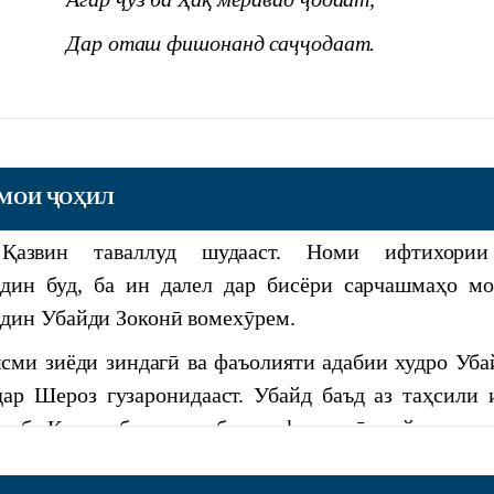
ИКОНИ ХУРОСОН: ТАЪРИХ ФАРҲАНГ ВА
Дар оташ фишонанд са
ҷҷ
одаат
.
-и Абулқосим Фирдавсӣ дар Маркази мероси
Шерозӣ шоир ва нависандаи барҷастаи асри ХII
 №5955 “Саҳнаи гирифтор шудани Хоқон ба
форс аст. Ӯ таъсири инкорнопазире ба забони тоҷи
зошта ва осори ӯ асрҳо дар мадрасаву мактабҳо ҳа
АМОИ ҶОҲИЛ
Зоконӣ соли 1270 дар деҳаи Зокон, дар назди
 омӯзиши забону адабиёт тадрис мешуд ва бисёре
е
Қазвин таваллуд шудааст. Номи ифтихори
асалҳои роиҷ дар забони тоҷикӣ аз осори вай иқти
дин буд, ба ин далел дар бисёри сарчашмаҳо мо
 мактуб
дин Убайди Зоконӣ вомехӯрем.
арин осори Саъдӣ «Гулистон» ва «Бӯстон» 
иёди зиндагӣ ва фаъолияти адабии худро Уба
насру назм ва ғазалиёти шӯрангези шоир маҳ
he development of science, innovation and technology
дар Шероз гузаронидааст. Убайд баъд аз таҳсили 
д. Бештари ғазалиёти Саъдӣ ошиқона ва васфкунан
з ба Қазвин баргашта, ба вазифаи қозӣ таъйин меш
минӣ аст. «Гулистон»-у «Бӯстон» ҳамчун китоб
унон ба тарбияи фарзандони шахсиятҳои машҳ
шинохта мешаванд ва илова бар тоҷикзабонони ҷаҳ